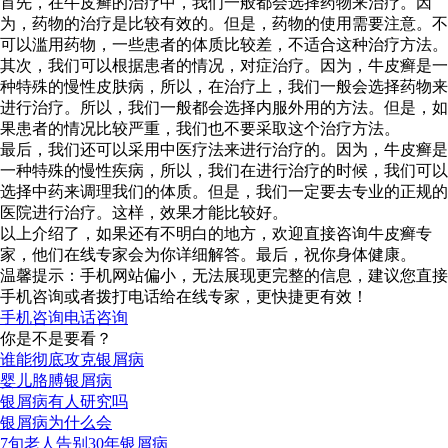
首先，在牛皮癣的治疗中，我们一般都会选择药物来治疗。因
为，药物的治疗是比较有效的。但是，药物的使用需要注意。不
可以滥用药物，一些患者的体质比较差，不适合这种治疗方法。
其次，我们可以根据患者的情况，对症治疗。因为，牛皮癣是一
种特殊的慢性皮肤病，所以，在治疗上，我们一般会选择药物来
进行治疗。所以，我们一般都会选择内服外用的方法。但是，如
果患者的情况比较严重，我们也不要采取这个治疗方法。
最后，我们还可以采用中医疗法来进行治疗的。因为，牛皮癣是
一种特殊的慢性疾病，所以，我们在进行治疗的时候，我们可以
选择中药来调理我们的体质。但是，我们一定要去专业的正规的
医院进行治疗。这样，效果才能比较好。
以上介绍了，如果还有不明白的地方，欢迎直接咨询牛皮癣专
家，他们在线专家会为你详细解答。最后，祝你身体健康。
温馨提示：手机网站偏小，无法展现更完整的信息，建议您直接
手机咨询或者拨打电话给在线专家，更快捷更有效！
手机咨询
电话咨询
你是不是要看？
谁能彻底攻克银屑病
婴儿胳膊银屑病
银屑病有人研究吗
银屑病为什么会
7旬老人告别30年银屑病