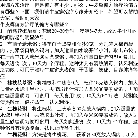
用偏方来治疗，但是偏方有不少，那么，牛皮癣偏方治疗的偏方
有哪些？下面，我们请牛皮癣治疗专家来介绍下，希望可以帮助
大家，帮助到大家。
牛皮癣偏方治疗的偏方有哪些？
1，醋熬花椒治癣：花椒20--30分钟，浸泡5--7天，经过半个月的
时间能起到明显效果。
2，车前子薏米粥：将车前子15克和蚕沙9克，分别装入棉布袋
内，扎紧袋口放入锅内，加入适量的水烧开半小时。取出布袋，
在汁液中加入薏米30克煮成粥，再加入适量白糖调匀即可食用。
每天进食1次，10天为1个疗程。这种粥具有清热解毒、祛风利湿
之功效，可用于治疗牛皮癣患者的口干舌燥、便秘、目赤肿痛等
症。
3，桂枝茯苓粥：将桂枝和牛膝各9克、杜仲18克放入锅内，加入
适量的水烧开半小时。去渣取出汁液加入薏米30克煮成粥，再加
白糖适量调匀，可食用。每天食用1次，10天为1个疗法。此粥能
清热解毒、健脾益气、祛风利湿。
4，生槐花粥：将生槐花、土茯苓各50克放入锅内，加入适量的
水烧开半小时，去渣取出汁液，再加入粳米60克煮成粥，放入适
量红砂糖调匀便可食用。每天如此进食1次，10天为1个疗程。这
种粥具有清热凉血、祛风止痒等作用。
5，生槐花粥：方法是将生槐花、土茯苓各30克放入锅内，加入