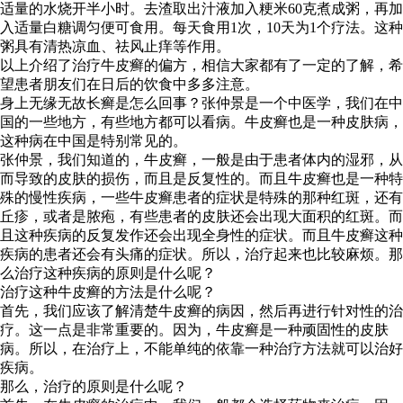
适量的水烧开半小时。去渣取出汁液加入粳米60克煮成粥，再加
入适量白糖调匀便可食用。每天食用1次，10天为1个疗法。这种
粥具有清热凉血、祛风止痒等作用。
以上介绍了治疗牛皮癣的偏方，相信大家都有了一定的了解，希
望患者朋友们在日后的饮食中多多注意。
身上无缘无故长癣是怎么回事？张仲景是一个中医学，我们在中
国的一些地方，有些地方都可以看病。牛皮癣也是一种皮肤病，
这种病在中国是特别常见的。
张仲景，我们知道的，牛皮癣，一般是由于患者体内的湿邪，从
而导致的皮肤的损伤，而且是反复性的。而且牛皮癣也是一种特
殊的慢性疾病，一些牛皮癣患者的症状是特殊的那种红斑，还有
丘疹，或者是脓疱，有些患者的皮肤还会出现大面积的红斑。而
且这种疾病的反复发作还会出现全身性的症状。而且牛皮癣这种
疾病的患者还会有头痛的症状。所以，治疗起来也比较麻烦。那
么治疗这种疾病的原则是什么呢？
治疗这种牛皮癣的方法是什么呢？
首先，我们应该了解清楚牛皮癣的病因，然后再进行针对性的治
疗。这一点是非常重要的。因为，牛皮癣是一种顽固性的皮肤
病。所以，在治疗上，不能单纯的依靠一种治疗方法就可以治好
疾病。
那么，治疗的原则是什么呢？