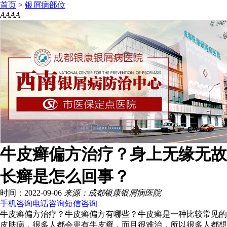
首页
>
银屑病部位
A
A
A
A
牛皮癣偏方治疗？身上无缘无故
长癣是怎么回事？
时间：2022-09-06
来源：成都银康银屑病医院
手机咨询
电话咨询
短信咨询
牛皮癣偏方治疗？牛皮癣偏方有哪些？牛皮癣是一种比较常见的
皮肤病，很多人都会患有牛皮癣，而且很难治，所以很多人都想