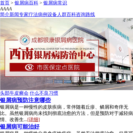
首页
>
银屑病百科
>
银屑病常识
A
A
A
A
简介
新闻
专家
疗法
病例
设备
人群
百科
咨询
路线
头部牛皮癣会
什么不良习惯
银屑病预防注意哪些
银屑病是一种慢性的皮肤疾病，常伴随着丘疹、鳞屑和奇痒无
比。虽然银屑病尚未找到彻底治愈的方法，但是预防对于减轻病
情、改善生...
[详细]
银屑病可能治好