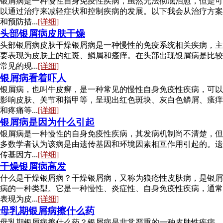
银屑病是一种慢性自身免疫性疾病，虽然无法彻底治愈，但是可
以通过治疗来减轻症状和控制疾病的发展。以下我会从治疗方案
和预防措...
[详细]
头部银屑病皮肤干燥
头部银屑病皮肤干燥银屑病是一种慢性的免疫系统相关疾病，主
要表现为皮肤上的红斑、鳞屑和瘙痒。在头部出现银屑病是比较
常见的现...
[详细]
银屑病看着吓人
银屑病，也叫牛皮癣，是一种常见的慢性自身免疫性疾病，可以
影响皮肤、关节和指甲等，呈现出红色斑块、灰白色鳞屑、瘙痒
和疼痛等...
[详细]
银屑病是因为什么引起
银屑病是一种慢性的自身免疫性疾病，其发病机制尚不清楚，但
多数学者认为该病是由遗传基因和环境因素相互作用引起的。遗
传基因方...
[详细]
干燥银屑病高发
什么是干燥银屑病？干燥银屑病，又称为狼疮性皮肤病，是银屑
病的一种类型。它是一种慢性、炎症性、自身免疫性疾病，通常
表现为皮...
[详细]
母乳期银屑病擦什么药
母乳期银屑病擦什么药？银屑病是非常严重的一种皮肤性疾病，