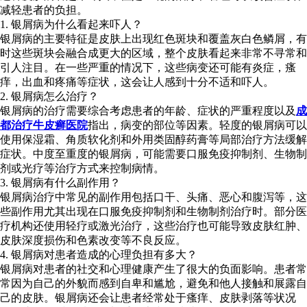
减轻患者的负担。
1. 银屑病为什么看起来吓人？
银屑病的主要特征是皮肤上出现红色斑块和覆盖灰白色鳞屑，有
时这些斑块会融合成更大的区域，整个皮肤看起来非常不寻常和
引人注目。在一些严重的情况下，这些病变还可能有炎症，瘙
痒，出血和疼痛等症状，这会让人感到十分不适和吓人。
2. 银屑病怎么治疗？
银屑病的治疗需要综合考虑患者的年龄、症状的严重程度以及
成
都治疗牛皮癣医院
指出，病变的部位等因素。轻度的银屑病可以
使用保湿霜、角质软化剂和外用类固醇药膏等局部治疗方法缓解
症状。中度至重度的银屑病，可能需要口服免疫抑制剂、生物制
剂或光疗等治疗方式来控制病情。
3. 银屑病有什么副作用？
银屑病治疗中常见的副作用包括口干、头痛、恶心和腹泻等，这
些副作用尤其出现在口服免疫抑制剂和生物制剂治疗时。部分医
疗机构还使用轻疗或激光治疗，这些治疗也可能导致皮肤红肿、
皮肤深度损伤和色素改变等不良反应。
4. 银屑病对患者造成的心理负担有多大？
银屑病对患者的社交和心理健康产生了很大的负面影响。患者常
常因为自己的外貌而感到自卑和尴尬，避免和他人接触和展露自
己的皮肤。银屑病还会让患者经常处于瘙痒、皮肤剥落等状况