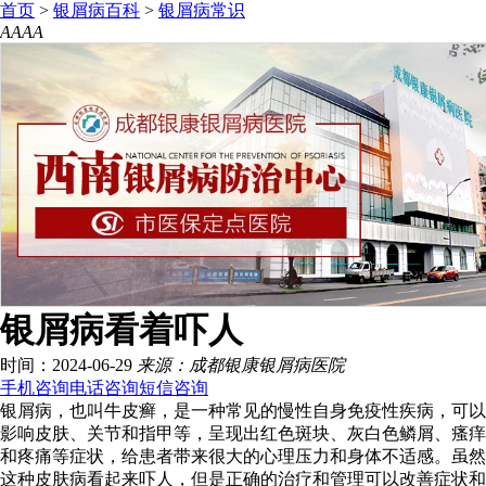
首页
>
银屑病百科
>
银屑病常识
A
A
A
A
银屑病看着吓人
时间：2024-06-29
来源：成都银康银屑病医院
手机咨询
电话咨询
短信咨询
银屑病，也叫牛皮癣，是一种常见的慢性自身免疫性疾病，可以
影响皮肤、关节和指甲等，呈现出红色斑块、灰白色鳞屑、瘙痒
和疼痛等症状，给患者带来很大的心理压力和身体不适感。虽然
这种皮肤病看起来吓人，但是正确的治疗和管理可以改善症状和