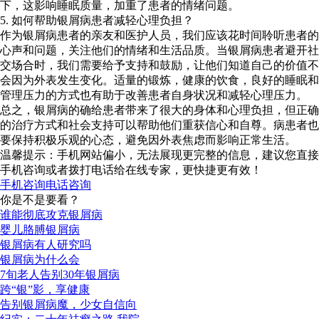
下，这影响睡眠质量，加重了患者的情绪问题。
5. 如何帮助银屑病患者减轻心理负担？
作为银屑病患者的亲友和医护人员，我们应该花时间聆听患者的
心声和问题，关注他们的情绪和生活品质。当银屑病患者避开社
交场合时，我们需要给予支持和鼓励，让他们知道自己的价值不
会因为外表发生变化。适量的锻炼，健康的饮食，良好的睡眠和
管理压力的方式也有助于改善患者自身状况和减轻心理压力。
总之，银屑病的确给患者带来了很大的身体和心理负担，但正确
的治疗方式和社会支持可以帮助他们重获信心和自尊。病患者也
要保持积极乐观的心态，避免因外表焦虑而影响正常生活。
温馨提示：手机网站偏小，无法展现更完整的信息，建议您直接
手机咨询或者拨打电话给在线专家，更快捷更有效！
手机咨询
电话咨询
你是不是要看？
谁能彻底攻克银屑病
婴儿胳膊银屑病
银屑病有人研究吗
银屑病为什么会
7旬老人告别30年银屑病
跨“银”影，享健康
告别银屑病魔，少女自信向