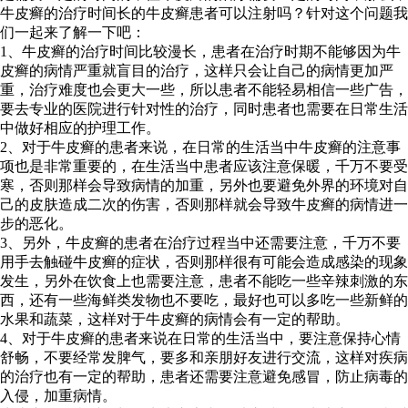
牛皮癣的治疗时间长的牛皮癣患者可以注射吗？针对这个问题我
们一起来了解一下吧：
1、牛皮癣的治疗时间比较漫长，患者在治疗时期不能够因为牛
皮癣的病情严重就盲目的治疗，这样只会让自己的病情更加严
重，治疗难度也会更大一些，所以患者不能轻易相信一些广告，
要去专业的医院进行针对性的治疗，同时患者也需要在日常生活
中做好相应的护理工作。
2、对于牛皮癣的患者来说，在日常的生活当中牛皮癣的注意事
项也是非常重要的，在生活当中患者应该注意保暖，千万不要受
寒，否则那样会导致病情的加重，另外也要避免外界的环境对自
己的皮肤造成二次的伤害，否则那样就会导致牛皮癣的病情进一
步的恶化。
3、另外，牛皮癣的患者在治疗过程当中还需要注意，千万不要
用手去触碰牛皮癣的症状，否则那样很有可能会造成感染的现象
发生，另外在饮食上也需要注意，患者不能吃一些辛辣刺激的东
西，还有一些海鲜类发物也不要吃，最好也可以多吃一些新鲜的
水果和蔬菜，这样对于牛皮癣的病情会有一定的帮助。
4、对于牛皮癣的患者来说在日常的生活当中，要注意保持心情
舒畅，不要经常发脾气，要多和亲朋好友进行交流，这样对疾病
的治疗也有一定的帮助，患者还需要注意避免感冒，防止病毒的
入侵，加重病情。