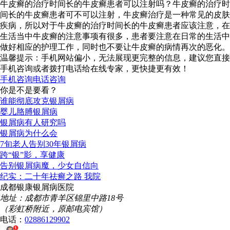
牛皮癣的治疗时间长的牛皮癣患者可以注射吗？牛皮癣的治疗时
间长的牛皮癣患者可不可以注射，牛皮癣治疗是一种常见的皮肤
疾病，所以对于牛皮癣的治疗时间长的牛皮癣患者应该注意，在
生活当中牛皮癣的注意事项有很多，患者要注意在日常的生活中
做好相应的护理工作，同时也不要让牛皮癣的病情再次的恶化。
温馨提示：手机网站偏小，无法展现更完整的信息，建议您直接
手机咨询或者拨打电话给在线专家，更快捷更有效！
手机咨询
电话咨询
你是不是要看？
谁能彻底攻克银屑病
婴儿胳膊银屑病
银屑病有人研究吗
银屑病为什么会
7旬老人告别30年银屑病
跨“银”影，享健康
告别银屑病魔，少女自信向
纪实：二十年祛癣之路 我院
成都银康银屑病医院
地址：成都市青羊区锦里中路18号
（彩虹桥附近，原邮电宾馆）
电话：
02886129902