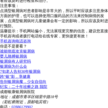
者应该及时进行检查和治疗。
注意事项：
点滴型银屑病对患者影响是非常大的，所以平时应该多注意身体
方面的护理，也可以选择使用口服药品的方法来控制病情的发
展，点滴型银屑病对儿童健康会有一定的影响，所以应该及时进
行预防。
温馨提示：手机网站偏小，无法展现更完整的信息，建议您直接
手机咨询或者拨打电话给在线专家，更快捷更有效！
手机咨询
电话咨询
你是不是要看？
谁能彻底攻克银屑病
婴儿胳膊银屑病
银屑病有人研究吗
银屑病为什么会
7旬老人告别30年银屑病
跨“银”影，享健康
告别银屑病魔，少女自信向
纪实：二十年祛癣之路 我院
成都银康银屑病医院
地址：成都市青羊区锦里中路18号
（彩虹桥附近，原邮电宾馆）
电话：
02886129902