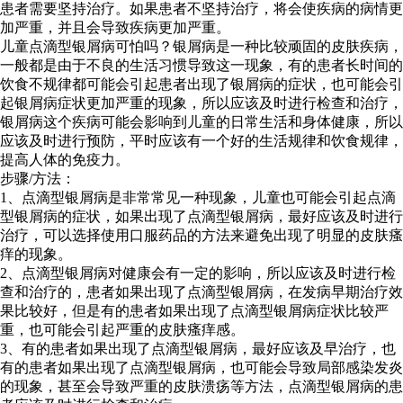
患者需要坚持治疗。如果患者不坚持治疗，将会使疾病的病情更
加严重，并且会导致疾病更加严重。
儿童点滴型银屑病可怕吗？银屑病是一种比较顽固的皮肤疾病，
一般都是由于不良的生活习惯导致这一现象，有的患者长时间的
饮食不规律都可能会引起患者出现了银屑病的症状，也可能会引
起银屑病症状更加严重的现象，所以应该及时进行检查和治疗，
银屑病这个疾病可能会影响到儿童的日常生活和身体健康，所以
应该及时进行预防，平时应该有一个好的生活规律和饮食规律，
提高人体的免疫力。
步骤/方法：
1、点滴型银屑病是非常常见一种现象，儿童也可能会引起点滴
型银屑病的症状，如果出现了点滴型银屑病，最好应该及时进行
治疗，可以选择使用口服药品的方法来避免出现了明显的皮肤瘙
痒的现象。
2、点滴型银屑病对健康会有一定的影响，所以应该及时进行检
查和治疗的，患者如果出现了点滴型银屑病，在发病早期治疗效
果比较好，但是有的患者如果出现了点滴型银屑病症状比较严
重，也可能会引起严重的皮肤瘙痒感。
3、有的患者如果出现了点滴型银屑病，最好应该及早治疗，也
有的患者如果出现了点滴型银屑病，也可能会导致局部感染发炎
的现象，甚至会导致严重的皮肤溃疡等方法，点滴型银屑病的患