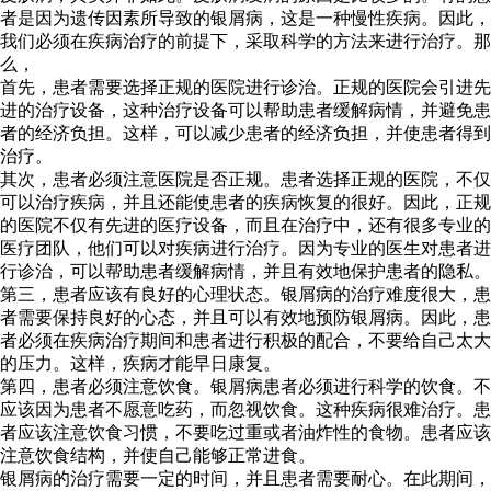
者是因为遗传因素所导致的银屑病，这是一种慢性疾病。因此，
我们必须在疾病治疗的前提下，采取科学的方法来进行治疗。那
么，
首先，患者需要选择正规的医院进行诊治。正规的医院会引进先
进的治疗设备，这种治疗设备可以帮助患者缓解病情，并避免患
者的经济负担。这样，可以减少患者的经济负担，并使患者得到
治疗。
其次，患者必须注意医院是否正规。患者选择正规的医院，不仅
可以治疗疾病，并且还能使患者的疾病恢复的很好。因此，正规
的医院不仅有先进的医疗设备，而且在治疗中，还有很多专业的
医疗团队，他们可以对疾病进行治疗。因为专业的医生对患者进
行诊治，可以帮助患者缓解病情，并且有效地保护患者的隐私。
第三，患者应该有良好的心理状态。银屑病的治疗难度很大，患
者需要保持良好的心态，并且可以有效地预防银屑病。因此，患
者必须在疾病治疗期间和患者进行积极的配合，不要给自己太大
的压力。这样，疾病才能早日康复。
第四，患者必须注意饮食。银屑病患者必须进行科学的饮食。不
应该因为患者不愿意吃药，而忽视饮食。这种疾病很难治疗。患
者应该注意饮食习惯，不要吃过重或者油炸性的食物。患者应该
注意饮食结构，并使自己能够正常进食。
银屑病的治疗需要一定的时间，并且患者需要耐心。在此期间，