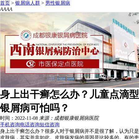
首页
>
银屑病人群
>
男性银屑病
A
A
A
A
身上出干癣怎么办？儿童点滴型
银屑病可怕吗？
时间：2022-11-08
来源：成都银康银屑病医院
手机咨询
电话咨询
短信咨询
身上出干癣怎么办？很多人对于银屑病并不是很了解，认为只是
皮肤病，其实并非如此。皮肤病发病的原因是比较多的。有的患