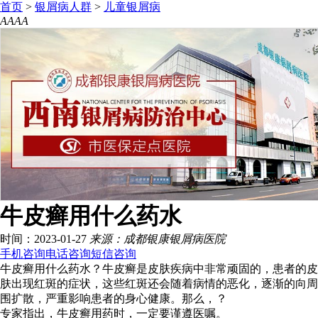
首页
>
银屑病人群
>
儿童银屑病
A
A
A
A
牛皮癣用什么药水
时间：2023-01-27
来源：成都银康银屑病医院
手机咨询
电话咨询
短信咨询
牛皮癣用什么药水？牛皮癣是皮肤疾病中非常顽固的，患者的皮
肤出现红斑的症状，这些红斑还会随着病情的恶化，逐渐的向周
围扩散，严重影响患者的身心健康。那么，？
专家指出，牛皮癣用药时，一定要谨遵医嘱。