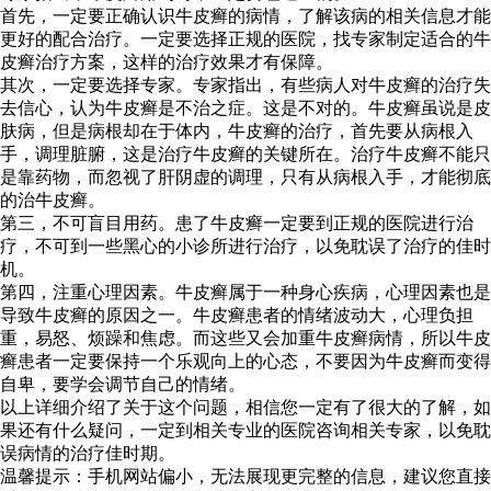
首先，一定要正确认识牛皮癣的病情，了解该病的相关信息才能
更好的配合治疗。一定要选择正规的医院，找专家制定适合的牛
皮癣治疗方案，这样的治疗效果才有保障。
其次，一定要选择专家。专家指出，有些病人对牛皮癣的治疗失
去信心，认为牛皮癣是不治之症。这是不对的。牛皮癣虽说是皮
肤病，但是病根却在于体内，牛皮癣的治疗，首先要从病根入
手，调理脏腑，这是治疗牛皮癣的关键所在。治疗牛皮癣不能只
是靠药物，而忽视了肝阴虚的调理，只有从病根入手，才能彻底
的治牛皮癣。
第三，不可盲目用药。患了牛皮癣一定要到正规的医院进行治
疗，不可到一些黑心的小诊所进行治疗，以免耽误了治疗的佳时
机。
第四，注重心理因素。牛皮癣属于一种身心疾病，心理因素也是
导致牛皮癣的原因之一。牛皮癣患者的情绪波动大，心理负担
重，易怒、烦躁和焦虑。而这些又会加重牛皮癣病情，所以牛皮
癣患者一定要保持一个乐观向上的心态，不要因为牛皮癣而变得
自卑，要学会调节自己的情绪。
以上详细介绍了关于这个问题，相信您一定有了很大的了解，如
果还有什么疑问，一定到相关专业的医院咨询相关专家，以免耽
误病情的治疗佳时期。
温馨提示：手机网站偏小，无法展现更完整的信息，建议您直接