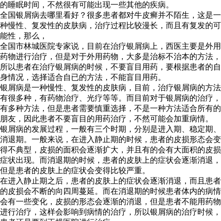
的睡眠时间，不然很有可能出现一些其他的疾病。
全国银屑病去哪里看好？很多患者都对牛皮癣并不陌生，这是一
种慢性、复发性的皮肤病，治疗过程比较漫长，而且有复发的可
能性，那么，
全国市林城医院专家说，目前在治疗银屑病上，西医主要是外用
药物进行治疗，但是对于外用药物，大多是治标不治本的方法，
所以患者在治疗银屑病的时候，不要盲目用药，要根据患者的自
身情况，选择适合自已的方法，不能盲目用药。
银屑病是一种慢性、复发性的皮肤病，目前，治疗银屑病的方法
有很多种，有药物治疗、光疗等等。而目前对于银屑病的治疗，
有多种方法，但是患者需要慎重选择，不是一种方法适合所有的
朋友，因此患者不要盲目的用药治疗，不然可能会加重病情。
银屑病的发展过程，一般有三个时期，分别是进入期、稳定期、
消退期。一般来说，在进入静止期的时候，患者的皮损形态会变
得不典型，皮损的面积会逐渐扩大，并且有的会有大面积的皮损
症状出现。而消退期的时候，患者的皮肤上的症状会逐渐消退，
但是患者的皮肤上的症状会变得比较严重。
在进入静止期之后，患者的皮肤上的症状会逐渐消退，而且患者
的皮损会不断的向四周蔓延。而在消退期的时候患者体内的病情
会有一些变化，皮损的形态会逐渐的消退，但是患者不能用药物
进行治疗，这样会影响到病情的治疗，所以银屑病的治疗时候，