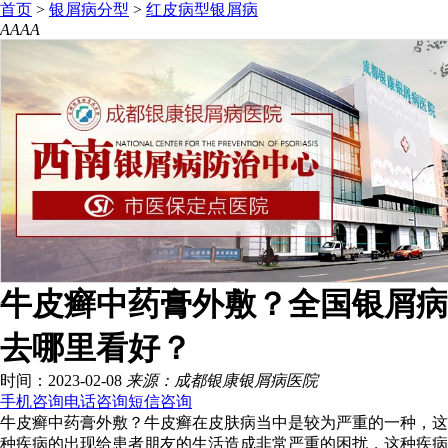
首页
>
银屑病分型
>
红皮病型银屑病
A
A
A
A
牛皮癣中药膏外敷？全国银屑病
去哪里看好？
时间：2023-02-08
来源：成都银康银屑病医院
手机咨询
电话咨询
短信咨询
牛皮癣中药膏外敷？牛皮癣在皮肤病当中是较为严重的一种，这
种疾病的出现给患者朋友的生活造成非常严重的困扰，这种疾病