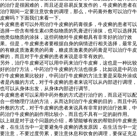
的治疗是很困难的，而且还是容易反复发作的，牛皮癣的患者在
治疗期间一定要注意饮食的调理，那么，中药膏外敷可以治疗牛
皮癣吗？下面我们来看一下。
牛皮癣患者可以外用治疗牛皮癣的药膏很多，牛皮癣的患者可以
选择一些含有维生素d3类似物质的乳膏进行涂抹，也可以选择其
他类似物质的涂抹，这些药物对牛皮癣都具有非常好的治疗效
果。但是，牛皮癣患者要根据自身的病情进行相关选择，最常见
的有糖皮质激素类的药膏，糖皮质激素类的药膏是可以治疗牛皮
癣的，而且对于牛皮癣的患者来说是非常有效的。
另外，治疗牛皮癣还可以用中药来治疗牛皮癣，这也是一种比较
好的治疗方法，中药治疗牛皮癣的方法也很多，比如说是中药治
疗牛皮癣效果比较好，中药治疗牛皮癣的方法主要是采取外涂或
者是内服的方式，对于牛皮癣的患者来说可以从内部进行调理，
也可以从身体出发，从身体内部进行调节。
牛皮癣患者可以采用中药外敷的方式进行治疗的，而且还可以配
合一些物理疗法的方法，从而达到治疗牛皮癣的目的，而且中药
外敷的方式，对于牛皮癣的患者来说具有非常好的治疗效果，中
药治疗牛皮癣的副作用比较小，而且也不具有一定的副作用。
以上就是对于这个问题的介绍，希望能够有效的帮助到牛皮癣患
者，在生活当中一定要避免牛皮癣的诱发原因，在生活当中一定
要注意，不要过度劳累，要注意休息和饮食的调理，要保证充足