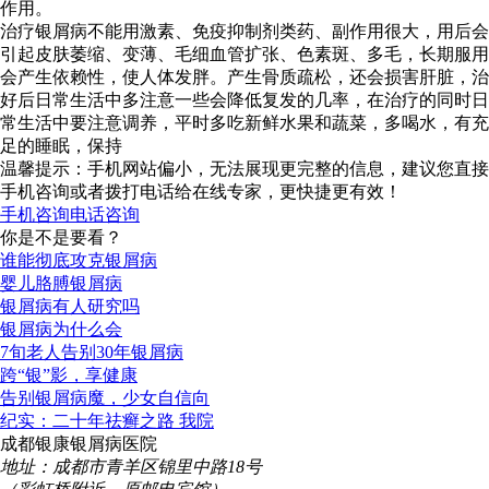
作用。
治疗银屑病不能用激素、免疫抑制剂类药、副作用很大，用后会
引起皮肤萎缩、变薄、毛细血管扩张、色素斑、多毛，长期服用
会产生依赖性，使人体发胖。产生骨质疏松，还会损害肝脏，治
好后日常生活中多注意一些会降低复发的几率，在治疗的同时日
常生活中要注意调养，平时多吃新鲜水果和蔬菜，多喝水，有充
足的睡眠，保持
温馨提示：手机网站偏小，无法展现更完整的信息，建议您直接
手机咨询或者拨打电话给在线专家，更快捷更有效！
手机咨询
电话咨询
你是不是要看？
谁能彻底攻克银屑病
婴儿胳膊银屑病
银屑病有人研究吗
银屑病为什么会
7旬老人告别30年银屑病
跨“银”影，享健康
告别银屑病魔，少女自信向
纪实：二十年祛癣之路 我院
成都银康银屑病医院
地址：成都市青羊区锦里中路18号