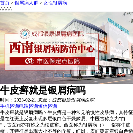
首页
>
银屑病人群
>
女性银屑病
A
A
A
A
牛皮癣就是银屑病吗
时间：2023-02-21
来源：成都银康银屑病医院
手机咨询
电话咨询
短信咨询
牛皮癣就是银屑病吗？牛皮癣是一种常见的慢性皮肤病，其特征
是在红斑上反复出现多层银白色干燥鳞屑。中医古称之为”白
“，古医籍亦有称之为松皮癣。西医称为银屑病（），俗称牛皮
癣，其特征是出现大小不等的丘疹，红斑，表面覆盖着银白色鳞