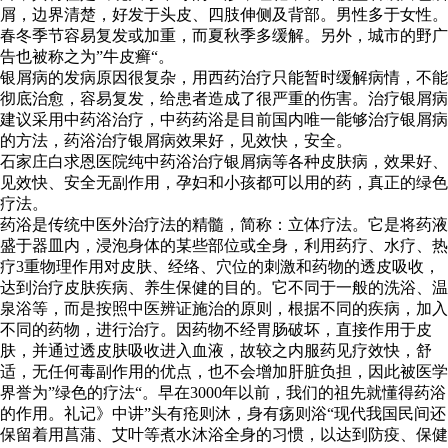
屑，边界清楚，好发于头皮、四肢伸侧及背部。男性多于女性。
春冬季节容易复发或加重，而夏秋季多缓解。另外，城市的野广
告也被称之为”牛皮癣“。
银屑病的发病原因很复杂，用西药治疗只能暂时缓解病情，不能
彻底治愈，容易复发，给患者造成了很严重的伤害。治疗银屑病
建议采用中药浴治疗，中药药浴是目前国内唯一能够治疗银屑病
的方法，药浴治疗银屑病效果好，见效快，安全。
石家庄白求恩医院纯中药浴治疗银屑病等各种皮肤病，效果好、
见效快、安全无副作用，孕妇和小孩都可以用的药，真正的绿色
疗法。
药浴是传统中医外治疗法的精髓，简称：立体疗法。它是将药液
盛于器皿内，浸泡身体的某些部位或全身，利用药疗、水疗、热
疗3重物理作用对皮肤、经络、穴位的刺激和药物的透皮吸收，
达到治疗皮肤疾病、养生保健的目的。它不同于一般的洗浴、温
泉浴等，而是按照中医辨证施治的原则，根据不同的疾病，加入
不同的药物，进行治疗。因药物不经胃肠破坏，直接作用于皮
肤，并通过透皮肤吸收进入血液，故较之内服药见疗效快，舒
适，无任何毒副作用的优点，也不会增加肝脏负担，因此被医学
界誉为”绿色的疗法“。早在3000年以前，我们的祖先就懂得药浴
的作用。礼记》中讲”头有疮则沐，身有疡则浴“现代我国民间还
保留着用菖蒲、艾叶等煮水沐浴全身的习惯，以达到防疫、保健