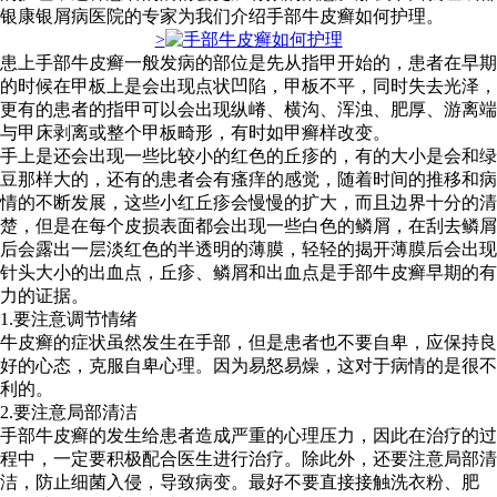
银康银屑病医院的专家为我们介绍手部牛皮癣如何护理。
>
患上手部牛皮癣一般发病的部位是先从指甲开始的，患者在早期
的时候在甲板上是会出现点状凹陷，甲板不平，同时失去光泽，
更有的患者的指甲可以会出现纵嵴、横沟、浑浊、肥厚、游离端
与甲床剥离或整个甲板畸形，有时如甲癣样改变。
手上是还会出现一些比较小的红色的丘疹的，有的大小是会和绿
豆那样大的，还有的患者会有瘙痒的感觉，随着时间的推移和病
情的不断发展，这些小红丘疹会慢慢的扩大，而且边界十分的清
楚，但是在每个皮损表面都会出现一些白色的鳞屑，在刮去鳞屑
后会露出一层淡红色的半透明的薄膜，轻轻的揭开薄膜后会出现
针头大小的出血点，丘疹、鳞屑和出血点是手部牛皮癣早期的有
力的证据。
1.要注意调节情绪
牛皮癣的症状虽然发生在手部，但是患者也不要自卑，应保持良
好的心态，克服自卑心理。因为易怒易燥，这对于病情的是很不
利的。
2.要注意局部清洁
手部牛皮癣的发生给患者造成严重的心理压力，因此在治疗的过
程中，一定要积极配合医生进行治疗。除此外，还要注意局部清
洁，防止细菌入侵，导致病变。最好不要直接接触洗衣粉、肥