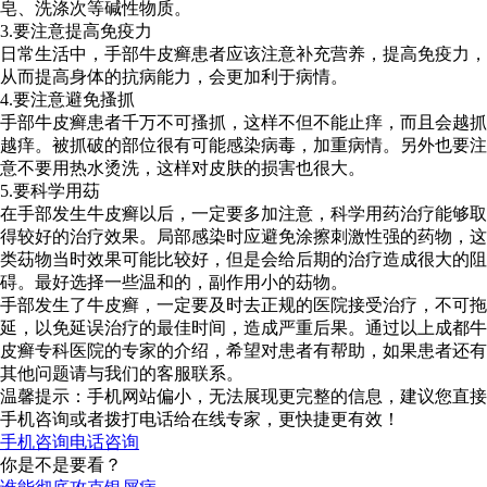
皂、洗涤次等碱性物质。
3.要注意提高免疫力
日常生活中，手部牛皮癣患者应该注意补充营养，提高免疫力，
从而提高身体的抗病能力，会更加利于病情。
4.要注意避免搔抓
手部牛皮癣患者千万不可搔抓，这样不但不能止痒，而且会越抓
越痒。被抓破的部位很有可能感染病毒，加重病情。另外也要注
意不要用热水烫洗，这样对皮肤的损害也很大。
5.要科学用苭
在手部发生牛皮癣以后，一定要多加注意，科学用药治疗能够取
得较好的治疗效果。局部感染时应避免涂擦刺激性强的药物，这
类苭物当时效果可能比较好，但是会给后期的治疗造成很大的阻
碍。最好选择一些温和的，副作用小的苭物。
手部发生了牛皮癣，一定要及时去正规的医院接受治疗，不可拖
延，以免延误治疗的最佳时间，造成严重后果。通过以上成都牛
皮癣专科医院的专家的介绍，希望对患者有帮助，如果患者还有
其他问题请与我们的客服联系。
温馨提示：手机网站偏小，无法展现更完整的信息，建议您直接
手机咨询或者拨打电话给在线专家，更快捷更有效！
手机咨询
电话咨询
你是不是要看？