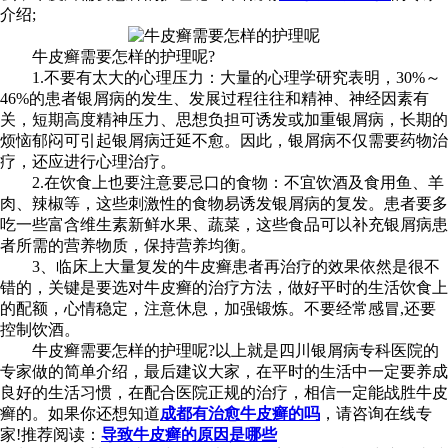
介绍;
牛皮癣需要怎样的护理呢?
1.不要有太大的心理压力：大量的心理学研究表明，30%～
46%的患者银屑病的发生、发展过程往往和精神、神经因素有
关，短期高度精神压力、思想负担可诱发或加重银屑病，长期的
烦恼郁闷可引起银屑病迁延不愈。因此，银屑病不仅需要药物治
疗，还应进行心理治疗。
2.在饮食上也要注意要忌口的食物：不宜饮酒及食用鱼、羊
肉、辣椒等，这些刺激性的食物易诱发银屑病的复发。患者要多
吃一些富含维生素新鲜水果、蔬菜，这些食品可以补充银屑病患
者所需的营养物质，保持营养均衡。
3、临床上大量复发的牛皮癣患者再治疗的效果依然是很不
错的，关键是要选对牛皮癣的治疗方法，做好平时的生活饮食上
的配额，心情稳定，注意休息，加强锻炼。不要经常感冒,还要
控制饮酒。
牛皮癣需要怎样的护理呢?以上就是四川银屑病专科医院的
专家做的简单介绍，最后建议大家，在平时的生活中一定要养成
良好的生活习惯，在配合医院正规的治疗，相信一定能战胜牛皮
癣的。如果你还想知道
成都有治愈牛皮癣的吗
，请咨询在线专
家!推荐阅读：
导致牛皮癣的原因是哪些