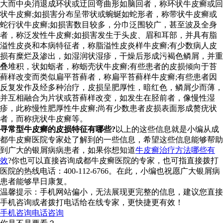
大而中央消退成环状或迂回弯曲形如脑回者，称环状牛皮癣或回
状牛皮癣;如损害分布呈带状或蜿蜒如蛇形者，称带状牛皮癣或
蛇行状牛皮癣;如损害数目较多，分巾泛围较广，甚至波及全身
者，称泛发性牛皮癣;如损害发生于头皮、眉和耳部，并具有脂
溢性皮炎和本病特征者，称脂溢性皮炎样牛皮癣;有少数病人皮
损有糜烂及渗出，如湿润状湿疹，干燥后形成污褐色鳞屑，并重
叠堆积，状如蛎者，称蛎壳状牛皮癣;有些患者的皮损倾向于苔
藓样改变而类似扁平苔藓者，称扁平苔藓样牛皮癣;有些患者因
反复发作及经多种治疗，皮损呈肥厚性，暗红色，鳞屑少而薄，
并互相融合为片状或苔藓样改变，如发生在胫前者，像慢性湿
疹，此称慢性肥厚性牛皮癣;尚有少数患者皮损表面形成赘疣状
者，而称疣状牛皮癣等。
寻常型牛皮癣的皮损特征有哪些?
以上的这些信息就是小编从成
都牛皮癣医院专家处了解到的一些信息，希望这些信息能够帮助
到广大的银屑病病患者，如果你想知道
牛皮癣治疗方法哪些有
效
?你也可以直接咨询成都牛皮癣医院的专家，也可指直接拨打
医院的热线电话：400-112-6766。在此，小编也祝愿广大银屑病
患者能够早日康复。
温馨提示：手机网站偏小，无法展现更完整的信息，建议您直接
手机咨询或者拨打电话给在线专家，更快捷更有效！
手机咨询
电话咨询