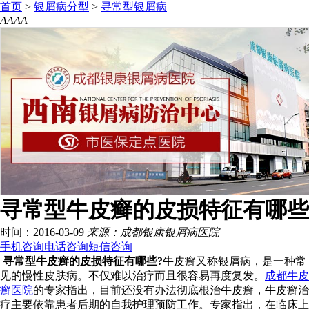
首页
>
银屑病分型
>
寻常型银屑病
A
A
A
A
寻常型牛皮癣的皮损特征有哪些
时间：2016-03-09
来源：成都银康银屑病医院
手机咨询
电话咨询
短信咨询
寻常型牛皮癣的皮损特征有哪些?
牛皮癣又称银屑病，是一种常
见的慢性皮肤病。不仅难以治疗而且很容易再度复发。
成都牛皮
癣医院
的专家指出，目前还没有办法彻底根治牛皮癣，牛皮癣治
疗主要依靠患者后期的自我护理预防工作。专家指出，在临床上