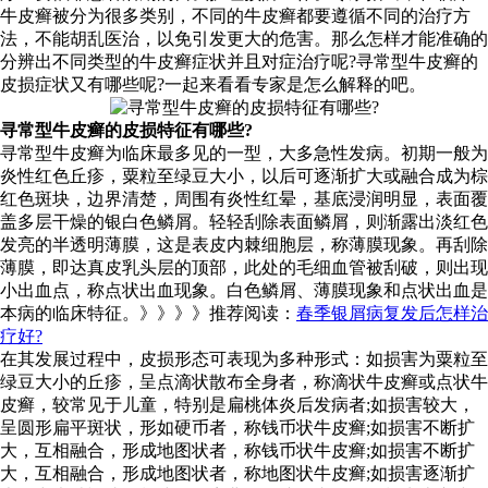
牛皮癣被分为很多类别，不同的牛皮癣都要遵循不同的治疗方
法，不能胡乱医治，以免引发更大的危害。那么怎样才能准确的
分辨出不同类型的牛皮癣症状并且对症治疗呢?寻常型牛皮癣的
皮损症状又有哪些呢?一起来看看专家是怎么解释的吧。
寻常型牛皮癣的皮损特征有哪些?
寻常型牛皮癣为临床最多见的一型，大多急性发病。初期一般为
炎性红色丘疹，粟粒至绿豆大小，以后可逐渐扩大或融合成为棕
红色斑块，边界清楚，周围有炎性红晕，基底浸润明显，表面覆
盖多层干燥的银白色鳞屑。轻轻刮除表面鳞屑，则渐露出淡红色
发亮的半透明薄膜，这是表皮内棘细胞层，称薄膜现象。再刮除
薄膜，即达真皮乳头层的顶部，此处的毛细血管被刮破，则出现
小出血点，称点状出血现象。白色鳞屑、薄膜现象和点状出血是
本病的临床特征。》》》》推荐阅读：
春季银屑病复发后怎样治
疗好?
在其发展过程中，皮损形态可表现为多种形式：如损害为粟粒至
绿豆大小的丘疹，呈点滴状散布全身者，称滴状牛皮癣或点状牛
皮癣，较常见于儿童，特别是扁桃体炎后发病者;如损害较大，
呈圆形扁平斑状，形如硬币者，称钱币状牛皮癣;如损害不断扩
大，互相融合，形成地图状者，称钱币状牛皮癣;如损害不断扩
大，互相融合，形成地图状者，称地图状牛皮癣;如损害逐渐扩