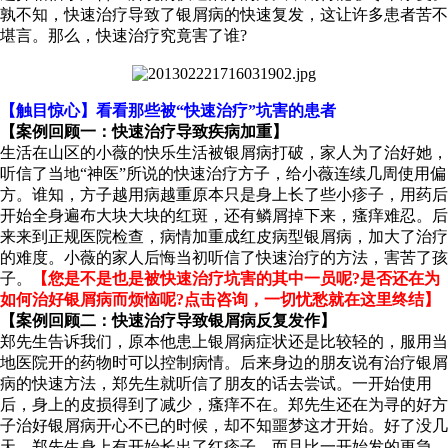
孰不知，快速治疗导致了银屑病的快速复发，这让许多患者苦不
堪言。那么，快速治疗究竟害了谁?
【触目惊心】看看那些被“快速治疗”坑害的患者
【案例回顾一：快速治疗导致疾病加重】
生活在山区的小薇的快乐生活被银屑病打破，家人为了治好她，
听信了当地“神医”所说的快速治疗方子，给小薇连续几周使用偏
方。谁知，方子越用病越重原本只是身上长了些小疹子，用药后
开始全身遍布大块大块的红斑，还有鳞屑掉下来，瘙痒难忍。后
来来到正规医院检查，病情加重成红皮病型银屑病，加大了治疗
的难度。小薇的家人后悔当初听信了快速治疗的方法，害苦了孩
子。
【您是不是也是被快速治疗坑害的其中一员呢?是否还在为
如何治好银屑病而烦恼呢?点击咨询，一切忧愁就在这里终结】
【案例回顾二：快速治疗导致银屑病反复发作】
郑先生告诉我们，原本他患上银屑病症状还是比较轻的，服用当
地医院开的药物时可以控制病情。后来身边的朋友说有治疗银屑
病的快速方法，郑先生就听信了朋友的话去尝试。一开始使用
后，身上的皮损得到了减少，瘙痒不在。郑先生还在为寻的好方
子治好银屑病开心不已的时候，却不知噩梦这才开始。好了没几
天，郑先生身上有开始长出了红疹子，而且比一开始发的更急，