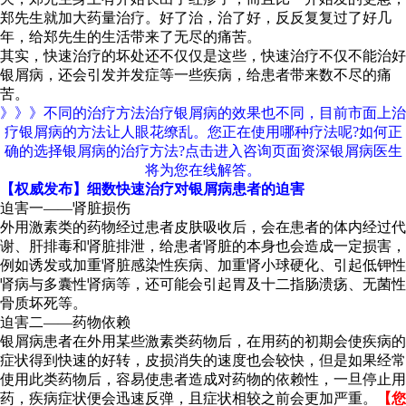
郑先生就加大药量治疗。好了治，治了好，反反复复过了好几
年，给郑先生的生活带来了无尽的痛苦。
其实，快速治疗的坏处还不仅仅是这些，快速治疗不仅不能治好
银屑病，还会引发并发症等一些疾病，给患者带来数不尽的痛
苦。
》》》不同的治疗方法治疗银屑病的效果也不同，目前市面上治
疗银屑病的方法让人眼花缭乱。您正在使用哪种疗法呢?如何正
确的选择银屑病的治疗方法?点击进入咨询页面资深银屑病医生
将为您在线解答。
【权威发布】细数快速治疗对银屑病患者的迫害
迫害一——肾脏损伤
外用激素类的药物经过患者皮肤吸收后，会在患者的体内经过代
谢、肝排毒和肾脏排泄，给患者肾脏的本身也会造成一定损害，
例如诱发或加重肾脏感染性疾病、加重肾小球硬化、引起低钾性
肾病与多囊性肾病等，还可能会引起胃及十二指肠溃疡、无菌性
骨质坏死等。
迫害二——药物依赖
银屑病患者在外用某些激素类药物后，在用药的初期会使疾病的
症状得到快速的好转，皮损消失的速度也会较快，但是如果经常
使用此类药物后，容易使患者造成对药物的依赖性，一旦停止用
药，疾病症状便会迅速反弹，且症状相较之前会更加严重。
【您