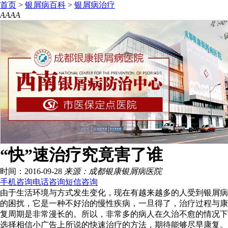
首页
>
银屑病百科
>
银屑病治疗
A
A
A
A
“快”速治疗究竟害了谁
时间：2016-09-28
来源：成都银康银屑病医院
手机咨询
电话咨询
短信咨询
由于生活环境与方式发生变化，现在有越来越多的人受到银屑病
的困扰，它是一种不好治的慢性疾病，一旦得了，治疗过程与康
复周期是非常漫长的。所以，非常多的病人在久治不愈的情况下
选择相信小广告上所说的快速治疗的方法，期待能够尽早康复。