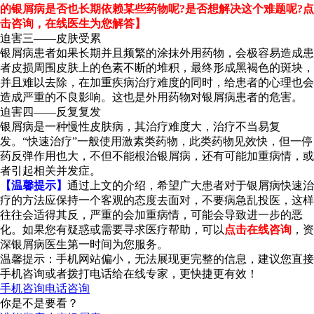
的银屑病是否也长期依赖某些药物呢?是否想解决这个难题呢?点
击咨询，在线医生为您解答】
迫害三——皮肤受累
银屑病患者如果长期并且频繁的涂抹外用药物，会极容易造成患
者皮损周围皮肤上的色素不断的堆积，最终形成黑褐色的斑块，
并且难以去除，在加重疾病治疗难度的同时，给患者的心理也会
造成严重的不良影响。这也是外用药物对银屑病患者的危害。
迫害四——反复复发
银屑病是一种慢性皮肤病，其治疗难度大，治疗不当易复
发。“快速治疗”一般使用激素类药物，此类药物见效快，但一停
药反弹作用也大，不但不能根治银屑病，还有可能加重病情，或
者引起相关并发症。
【温馨提示】
通过上文的介绍，希望广大患者对于银屑病快速治
疗的方法应保持一个客观的态度去面对，不要病急乱投医，这样
往往会适得其反，严重的会加重病情，可能会导致进一步的恶
化。如果您有疑惑或需要寻求医疗帮助，可以
点击在线咨询
，资
深银屑病医生第一时间为您服务。
温馨提示：手机网站偏小，无法展现更完整的信息，建议您直接
手机咨询或者拨打电话给在线专家，更快捷更有效！
手机咨询
电话咨询
你是不是要看？