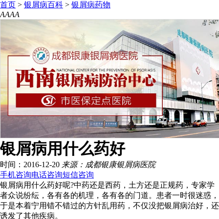
首页
>
银屑病百科
>
银屑病药物
A
A
A
A
银屑病用什么药好
时间：2016-12-20
来源：成都银康银屑病医院
手机咨询
电话咨询
短信咨询
银屑病用什么药好呢?中药还是西药，土方还是正规药，专家学
者众说纷纭，各有各的机理，各有各的门道。患者一时很迷惑，
于是本着宁用错不错过的方针乱用药，不仅没把银屑病治好，还
诱发了其他疾病。