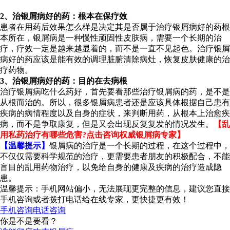
2、治银屑病好的药：根本在保疗效
患者在用药后效果怎么样是决定其是否属于治疗银屑病好的药根
本所在，银屑病是一种慢性顽固性皮肤病，需要一个长期的治
疗，疗效一定是越来越显着的，而不是一直不见起色。治疗银屑
病好的药应该是能有效的调理脏腑清除病灶，恢复皮肤健康的治
疗药物。
3、治银屑病好的药：目的在去病根
治疗银屑病吃什么药好，首先要看那些治疗银屑病的药，是不是
从根而治的。所以，很多银屑病患者还是应该具体根据自己患有
疾病的病情程度以及自身的症状，来判断用药，从根本上治愈疾
病，而不是争取康复，但是又会出现反复复发的情况发生。
【乱
用私药治疗有哪些危害?点击咨询权威银屑病专家】
【温馨提示】
银屑病的治疗是一个长期的过程，在这个过程中，
不仅仅需要科学规范的治疗，更需要患者朋友的积极配合，不能
盲目的乱用药物治疗，以免给自身的健康及疾病的治疗造成隐
患。
温馨提示：手机网站偏小，无法展现更完整的信息，建议您直接
手机咨询或者拨打电话给在线专家，更快捷更有效！
手机咨询
电话咨询
你是不是要看？