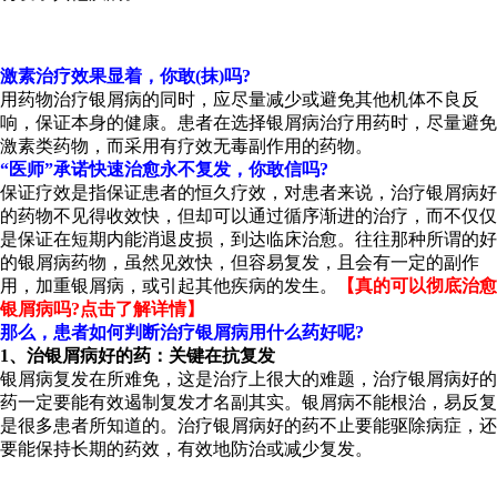
激素治疗效果显着，你敢(抹)吗?
用药物治疗银屑病的同时，应尽量减少或避免其他机体不良反
响，保证本身的健康。患者在选择银屑病治疗用药时，尽量避免
激素类药物，而采用有疗效无毒副作用的药物。
“医师”承诺快速治愈永不复发，你敢信吗?
保证疗效是指保证患者的恒久疗效，对患者来说，治疗银屑病好
的药物不见得收效快，但却可以通过循序渐进的治疗，而不仅仅
是保证在短期内能消退皮损，到达临床治愈。往往那种所谓的好
的银屑病药物，虽然见效快，但容易复发，且会有一定的副作
用，加重银屑病，或引起其他疾病的发生。
【真的可以彻底治愈
银屑病吗?点击了解详情】
那么，患者如何判断治疗银屑病用什么药好呢?
1、治银屑病好的药：关键在抗复发
银屑病复发在所难免，这是治疗上很大的难题，治疗银屑病好的
药一定要能有效遏制复发才名副其实。银屑病不能根治，易反复
是很多患者所知道的。治疗银屑病好的药不止要能驱除病症，还
要能保持长期的药效，有效地防治或减少复发。