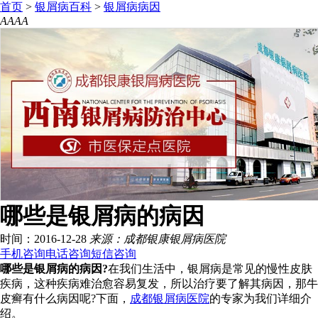
首页
>
银屑病百科
>
银屑病病因
A
A
A
A
哪些是银屑病的病因
时间：2016-12-28
来源：成都银康银屑病医院
手机咨询
电话咨询
短信咨询
哪些是银屑病的病因?
在我们生活中，银屑病是常见的慢性皮肤
疾病，这种疾病难治愈容易复发，所以治疗要了解其病因，那牛
皮癣有什么病因呢?下面，
成都银屑病医院
的专家为我们详细介
绍。