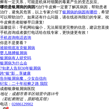
癣有一定关系，可能是机体对细菌的毒素产生的变态反应。
哪些是银屑病的病因?
治疗牛皮癣一定要了解其病因，帮助患者
治疗，避免其危害，以上专家介绍了
银屑病的病因有哪些
，希望
可以帮助治疗。如果还有什么问题，请在线咨询我们的专家。祝
牛皮癣患者能够早日康复!
温馨提示：手机网站偏小，无法展现更完整的信息，建议您直接
手机咨询或者拨打电话给在线专家，更快捷更有效！
手机咨询
电话咨询
你是不是要看？
谁能彻底攻克银屑病
婴儿胳膊银屑病
银屑病有人研究吗
银屑病为什么会
7旬老人告别30年银屑病
跨“银”影，享健康
告别银屑病魔，少女自信向
纪实：二十年祛癣之路 我院
成都银康银屑病医院
地址：成都市青羊区锦里中路18号
（彩虹桥附近，原邮电宾馆）
电话：
02886129902