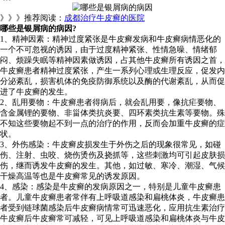
》》》推荐阅读：
成都治疗牛皮癣的医院
哪些是银屑病的病因?
1、精神因素：精神过度紧张是牛皮癣发病和牛皮癣病情恶化的
一个不可忽视的诱因，由于过度精神紧张、性情急噪、情绪郁
闷、烦躁失眠等精神因素做诱因，占其他牛皮癣所有诱因之首，
牛皮癣患者精神过度紧张，产生一系列心理或生理反应，促发内
分泌紊乱，损害机体的免疫防御系统以及酶的代谢紊乱，从而促
进了牛皮癣的发生。
2、乱用要物：牛皮癣患者得病后，就会乱用要，像抗疟要物、
含金属锂的要物、非甾体类抗炎要、四环素类抗生素等要物。殊
不知这些要物起不到一点的治疗的作用，反而会加重牛皮癣的症
状。
3、外伤感染：牛皮癣皮损发生于外伤之后的现象很常见，如碰
伤、注射、虫咬、烧伤烫伤及挠抓等，这些刺激均可引起皮肤损
伤，继而诱发牛皮癣的发生。其他，如过敏、寒冷、潮湿、气候
干燥高温等也是牛皮癣常见的诱发原因。
4、感染：感染是牛皮癣的发病原因之一，特别是儿童牛皮癣患
者。儿童牛皮癣患者常伴有上呼吸道感染和扁桃体炎，牛皮癣患
者受到链球菌感染后牛皮癣病情常可迅速恶化，应用抗生素治疗
牛皮癣后牛皮癣常可减轻，可见上呼吸道感染和扁桃体炎与牛皮