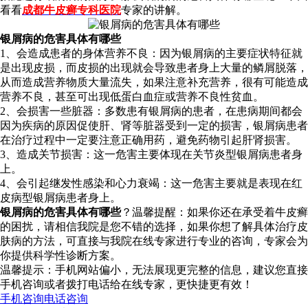
看看
成都牛皮癣专科医院
专家的讲解。
银屑病的危害具体有哪些
1、会造成患者的身体营养不良：因为银屑病的主要症状特征就
是出现皮损，而皮损的出现就会导致患者身上大量的鳞屑脱落，
从而造成营养物质大量流失，如果注意补充营养，很有可能造成
营养不良，甚至可出现低蛋白血症或营养不良性贫血。
2、会损害一些脏器：多数患有银屑病的患者，在患病期间都会
因为疾病的原因促使肝、肾等脏器受到一定的损害，银屑病患者
在治疗过程中一定要注意正确用药，避免药物引起肝肾损害。
3、造成关节损害：这一危害主要体现在关节炎型银屑病患者身
上。
4、会引起继发性感染和心力衰竭：这一危害主要就是表现在红
皮病型银屑病患者身上。
银屑病的危害具体有哪些
？温馨提醒：如果你还在承受着牛皮癣
的困扰，请相信我院是您不错的选择，如果你想了解具体治疗皮
肤病的方法，可直接与我院在线专家进行专业的咨询，专家会为
你提供科学性诊断方案。
温馨提示：手机网站偏小，无法展现更完整的信息，建议您直接
手机咨询或者拨打电话给在线专家，更快捷更有效！
手机咨询
电话咨询