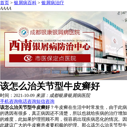
首页
>
银屑病百科
>
银屑病治疗
A
A
A
A
该怎么治关节型牛皮癣好
时间：2021-10-09
来源：成都银康银屑病医院
手机咨询
电话咨询
短信咨询
该怎么治关节型牛皮癣好
？牛皮癣在生活中时常发生，由于此病
的诱因有很多，真正病因还不清楚，所以也就给疾病的治疗增加
的难度，此如果护理照顾不周，很容易出现疾病恶化的情况。因
此建议广大的牛皮癣患者要积极的护理。那么该怎么治关节型牛