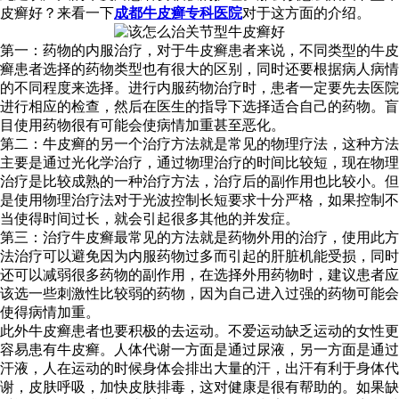
皮癣好？来看一下
成都牛皮癣专科医院
对于这方面的介绍。
第一：药物的内服治疗，对于牛皮癣患者来说，不同类型的牛皮
癣患者选择的药物类型也有很大的区别，同时还要根据病人病情
的不同程度来选择。进行内服药物治疗时，患者一定要先去医院
进行相应的检查，然后在医生的指导下选择适合自己的药物。盲
目使用药物很有可能会使病情加重甚至恶化。
第二：牛皮癣的另一个治疗方法就是常见的物理疗法，这种方法
主要是通过光化学治疗，通过物理治疗的时间比较短，现在物理
治疗是比较成熟的一种治疗方法，治疗后的副作用也比较小。但
是使用物理治疗法对于光波控制长短要求十分严格，如果控制不
当使得时间过长，就会引起很多其他的并发症。
第三：治疗牛皮癣最常见的方法就是药物外用的治疗，使用此方
法治疗可以避免因为内服药物过多而引起的肝脏机能受损，同时
还可以减弱很多药物的副作用，在选择外用药物时，建议患者应
该选一些刺激性比较弱的药物，因为自己进入过强的药物可能会
使得病情加重。
此外牛皮癣患者也要积极的去运动。不爱运动缺乏运动的女性更
容易患有牛皮癣。人体代谢一方面是通过尿液，另一方面是通过
汗液，人在运动的时候身体会排出大量的汗，出汗有利于身体代
谢，皮肤呼吸，加快皮肤排毒，这对健康是很有帮助的。如果缺