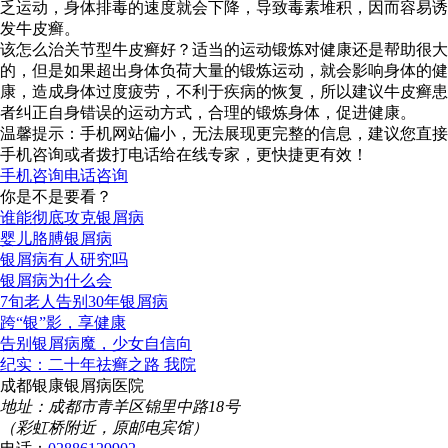
乏运动，身体排毒的速度就会下降，导致毒素堆积，因而容易诱
发牛皮癣。
该怎么治关节型牛皮癣好？适当的运动锻炼对健康还是帮助很大
的，但是如果超出身体负荷大量的锻炼运动，就会影响身体的健
康，造成身体过度疲劳，不利于疾病的恢复，所以建议牛皮癣患
者纠正自身错误的运动方式，合理的锻炼身体，促进健康。
温馨提示：手机网站偏小，无法展现更完整的信息，建议您直接
手机咨询或者拨打电话给在线专家，更快捷更有效！
手机咨询
电话咨询
你是不是要看？
谁能彻底攻克银屑病
婴儿胳膊银屑病
银屑病有人研究吗
银屑病为什么会
7旬老人告别30年银屑病
跨“银”影，享健康
告别银屑病魔，少女自信向
纪实：二十年祛癣之路 我院
成都银康银屑病医院
地址：成都市青羊区锦里中路18号
（彩虹桥附近，原邮电宾馆）