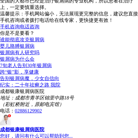
全国的大都市已经是治疗银屑病的专业机构，所以患者在治疗
上，一定要慎重选择。
温馨提示：手机网站偏小，无法展现更完整的信息，建议您直接
手机咨询或者拨打电话给在线专家，更快捷更有效！
手机咨询
电话咨询
你是不是要看？
谁能彻底攻克银屑病
婴儿胳膊银屑病
银屑病有人研究吗
银屑病为什么会
7旬老人告别30年银屑病
跨“银”影，享健康
告别银屑病魔，少女自信向
纪实：二十年祛癣之路 我院
成都银康银屑病医院
地址：成都市青羊区锦里中路18号
（彩虹桥附近，原邮电宾馆）
电话：
02886129902
成都银康银屑病医院
您好，请问有什么可以帮助到您...