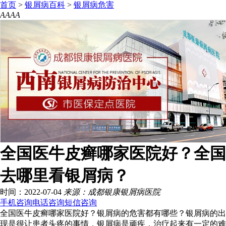
首页
>
银屑病百科
>
银屑病危害
A
A
A
A
全国医牛皮癣哪家医院好？全国
去哪里看银屑病？
时间：2022-07-04
来源：成都银康银屑病医院
手机咨询
电话咨询
短信咨询
全国医牛皮癣哪家医院好？银屑病的危害都有哪些？银屑病的出
现是很让患者头疼的事情，银屑病是顽疾，治疗起来有一定的难