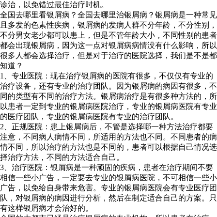
诊治，以免错过最佳治疗时机。
全国去哪里看银屑病？全国去哪里治银屑病？银屑病是一种常见
且多发的色素性疾病，银屑病的发病人群不分年龄，不分性别，
不分男女老少都可以患上，但是不管年龄大小，不同性别的患者
都会出现银屑病，因为这一点对银屑病病情没有什么影响，所以
很多人都会选择治疗，但是对于治疗的医院选择，我们是不是都
知道？
1、专业医院：现在治疗银屑病的医院有很多，不仅仅有专业的
治疗设备，还有专业的治疗团队。因为银屑病的病因有很多，不
同的类型有不同的治疗方法。银屑病治疗是有很多种方法的，所
以患者一定到专业的银屑病医院治疗，专业的银屑病医院有专业
的医疗团队，专业的银屑病医院有专业的治疗团队。
2、正规医院：患上银屑病后，不管是选择哪一种方法治疗都要
注意，不同病人病情不同，所适用的方法也不同。不同患者的病
情不同，所以治疗的方法也是不同的，患者可以根据自己情况选
择治疗方法，不同的方法适合自己。
3、治疗医院：银屑病是一种顽固的疾病，患者在治疗期间不要
相信一些小广告，一定要去专业的银屑病医院，不可相信一些小
广告，以免给自身带来危害。专业的银屑病医院会有专业医疗团
队，对银屑病的病因进行分析，然后在制定适合自己的方案。只
有这样银屑病才会治好的。