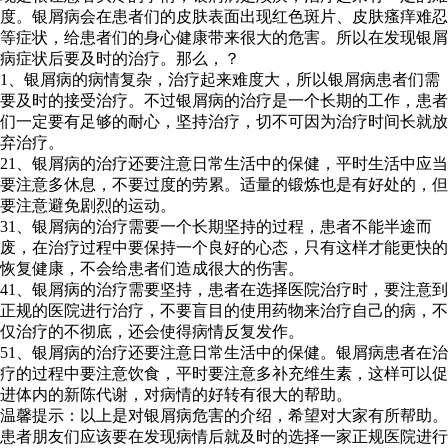
度。银屑病会在患者们的皮肤表面出现红色斑片、皮肤瘙痒难忍
等症状，给患者们的身心健康带来很大的危害。所以在发现银屑
病症状后要及时的治疗。那么，？
1、银屑病的病情复杂，治疗起来难度大，所以银屑病患者们需
要及时的接受治疗。不过银屑病的治疗是一个长期的工作，患者
们一定要有足够的耐心，坚持治疗，切不可因为治疗时间长就放
弃治疗。
21、银屑病的治疗还要注意日常生活中的保健，平时生活中应当
要注意多休息，不要过度的劳累。适量的锻炼也是有好处的，但
要注意避免剧烈的运动。
31、银屑病的治疗需要一个长期坚持的过程，患者不能半途而
废，在治疗过程中要保持一个良好的心态，只有这样才能更快的
恢复健康，不会给患者们造成很大的伤害。
41、银屑病的治疗需要坚持，患者在选择医院治疗时，要注意到
正规的医院进行治疗，不要盲目的使用药物来治疗自己的病，不
仅治疗的不彻底，还会使得病情反复发作。
51、银屑病的治疗还要注意日常生活中的保健。银屑病患者在治
疗的过程中要注意饮食，平时要注意多补充维生素，这样可以促
进体内的新陈代谢，对病情的好转有很大的帮助。
温馨提示：以上是对银屑病危害的介绍，希望对大家有所帮助。
患者朋友们应该要在发现病情后就及时的选择一家正规医院进行