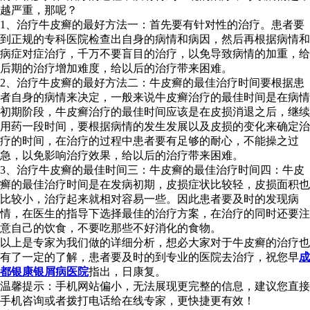
越严重，那呢？
1、治疗牛皮癣的最好方法一：首先要有针对性的治疗。患者要
到正规的专科医院检查出自身的病情和病因，然后再根据病情和
病症对症治疗，千万不要盲目的治疗，以免导致病情的加重，给
后期的治疗增加难度，给以后的治疗带来困难。
2、治疗牛皮癣的最好方法二：牛皮癣的最佳治疗时间要根据患
者自身的病情来决定，一般来说牛皮癣治疗的最佳时间是在病情
初期阶段，牛皮癣治疗的最佳时间应该是在皮损消退之后，继续
用药一段时间，要根据病情的发生发展以及皮损的变化来确定治
疗的时间，在治疗的过程中患者要有足够的耐心，不能操之过
急，以免影响治疗效果，给以后的治疗带来困难。
3、治疗牛皮癣的最佳时间三：牛皮癣的最佳治疗时间四：牛皮
癣的最佳治疗时间是在发病初期，皮损症状比较轻，皮损面积也
比较小，治疗起来就相对容易一些。因此患者要及时的发现病
情，在医生的指导下选择最佳的治疗方案，在治疗的同时还要注
意自己的饮食，不要吃那些不好消化的食物。
以上是专家为我们做的详细分析，想必大家对于牛皮癣的治疗也
有了一定的了解，患者要及时的到专业的医院去治疗，祝您早
成
都银康银屑病医院
指出，日康复。
温馨提示：手机网站偏小，无法展现更完整的信息，建议您直接
手机咨询或者拨打电话给在线专家，更快捷更有效！