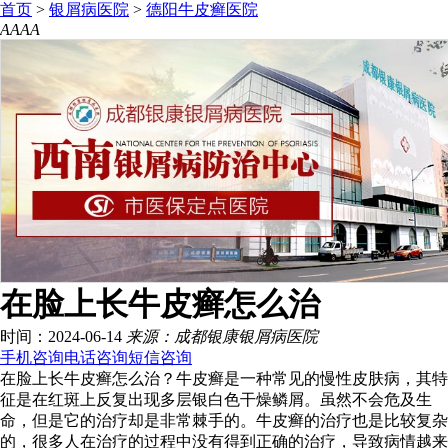
首页
>
银屑病医院
>
德阳牛皮癣医院
A
A
A
A
在脸上长牛皮癣怎么治
时间：2024-06-14
来源：成都银康银屑病医院
手机咨询
电话咨询
短信咨询
在脸上长牛皮癣怎么治？牛皮癣是一种常见的慢性皮肤病，其特
征是在红斑上反复出现多层银白色干燥鳞屑。虽然不会危及生
命，但是它的治疗却是非常棘手的。牛皮癣的治疗也是比较复杂
的，很多人在治疗的过程中没有得到正确的治疗，导致病情越来