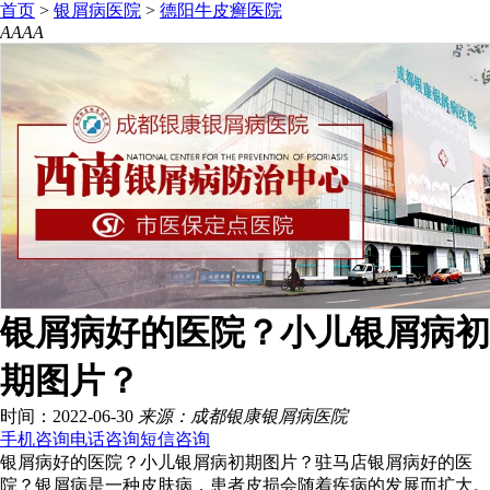
首页
>
银屑病医院
>
德阳牛皮癣医院
A
A
A
A
银屑病好的医院？小儿银屑病初
期图片？
时间：2022-06-30
来源：成都银康银屑病医院
手机咨询
电话咨询
短信咨询
银屑病好的医院？小儿银屑病初期图片？驻马店银屑病好的医
院？银屑病是一种皮肤病，患者皮损会随着疾病的发展而扩大。