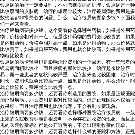
银屑病的治疗一定要及时，不可忽视疾病的护理，银屑病是一种
比较顽固的皮肤病，治疗的难度比较大，治疗银屑病的费用是多
数患者都非常关心的问题。那么，治疗银屑病要多少钱？下面我
们一起来看看。
治疗银屑病要多少钱，这个要看你选择哪种药物，如果是外用药
物，价格会相对低一点，但是这种药物的费用会比较贵的，如果
是内服药物，价格会相对高一点，如果是外用药物，那么价格就
比较贵了，如果是口服药物，费用也就会比较高。如果是外用药
物就比较贵了。
银屑病的病情轻重也是影响治疗费用的一个因素。有一些患者的
银屑病面积比较小，而且发病的部位比较少，治疗起来比较容
易，而一些患者的症状比较严重，治疗起来会比较困难，治疗时
间长，费用也就会比较高一点。如果是外用药物，那么治疗时间
就会比较长，费用就会比较贵一点。
治疗银屑病要多少钱，还要看你所选用的医院。如果是正规医院
治疗银屑病，那么费用是相对比较高的。但是正规医院不仅治疗
效果好，而且治疗费用也比较合理，不会有乱收费现象。
治疗银屑病要多少钱，还要看你选择哪种医院治疗银屑病，一般
正规的医院收费标准是很透明，不会存在乱收费的现象。而且正
规的医院收费标准都是公开透明的，不会出现乱收费的现象。
治疗银屑病要多少钱，还要看你选择什么样的医院和方法。正规