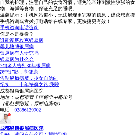
自我的护理，注意自己的饮食习惯，避免吃辛辣刺激性较强的食
物、海鲜等食物，保证充足的睡眠。
温馨提示：手机网站偏小，无法展现更完整的信息，建议您直接
手机咨询或者拨打电话给在线专家，更快捷更有效！
手机咨询
电话咨询
你是不是要看？
谁能彻底攻克银屑病
婴儿胳膊银屑病
银屑病有人研究吗
银屑病为什么会
7旬老人告别30年银屑病
跨“银”影，享健康
告别银屑病魔，少女自信向
纪实：二十年祛癣之路 我院
成都银康银屑病医院
地址：成都市青羊区锦里中路18号
（彩虹桥附近，原邮电宾馆）
电话：
02886129902
成都银康银屑病医院
您好，请问有什么可以帮助到您...