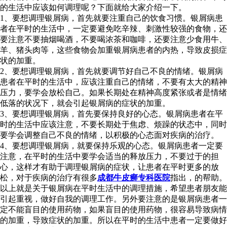
的生活中应该如何调理呢？下面就给大家介绍一下。
1、要想调理银屑病，首先就要注重自己的饮食习惯。银屑病患
者在平时的生活中，一定要避免吃辛辣、刺激性较强的食物，还
要注意不要抽烟喝酒，不要喝浓茶和咖啡，还要注意少食用牛、
羊、猪头肉等，这些食物会加重银屑病患者的内热，导致皮损症
状的加重。
2、要想调理银屑病，首先就要调节好自己不良的情绪。银屑病
患者在平时的生活中，应该注重自己的情绪，不要有太大的精神
压力，要学会放松自己。如果长期处在精神高度紧张或者是情绪
低落的状况下，就会引起银屑病的症状的加重。
3、要想调理银屑病，首先要保持良好的心态。银屑病患者在平
时的生活中应该注意，不要长期处于焦虑、烦躁的状态中，同时
要学会调整自己不良的情绪，以积极的心态面对疾病的治疗。
4、要想调理银屑病，就要保持乐观的心态。银屑病患者一定要
注意，在平时的生活中要学会适当的释放压力，不要过于的担
心，这样才有助于调理银屑病的症状，让患者在平时更多的放
松，对于疾病的治疗有很多
成都牛皮癣专科医院
指出，的帮助。
以上就是关于银屑病在平时生活中的调理措施，希望患者朋友能
引起重视，做好自我的调理工作。另外要注意的是银屑病患者一
定不能盲目的使用药物，如果盲目的使用药物，很容易导致病情
的加重，导致症状的加重。所以在平时的生活中患者一定要做好