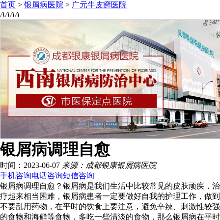
首页
>
银屑病医院
>
广元牛皮癣医院
A
A
A
A
银屑病调理自愈
时间：2023-06-07
来源：成都银康银屑病医院
手机咨询
电话咨询
短信咨询
银屑病调理自愈？银屑病是我们生活中比较常见的皮肤顽疾，治
疗起来相当困难，银屑病患者一定要做好自我的护理工作，做到
不要乱用药物，在平时的饮食上要注意，避免辛辣、刺激性较强
的食物和海鲜等食物，多吃一些清淡的食物，那么银屑病在平时