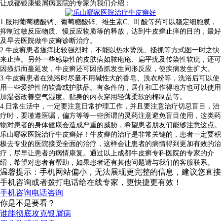
让成都银康银屑病医院的专家为我们介绍：
1.服用葡萄糖酸钙、葡萄糖酸锌、维生素C、叶酸等药可以稳定细胞膜，
抑制过敏反应物质、慢反应物质等的释放，达到牛皮癣止痒的目的，最好
及早去医院做牛皮癣诊断治疗。
2.牛皮癣患者瘙痒比较强烈时，不能以热水烫洗、搔抓等方式图一时之快
来止痒。另外一些感染性的皮肤病如脓疱疮、扁平疣及传染性软疣，还可
因搔抓而蔓延发，牛皮癣还可因搔抓发生同形反应，使疾病发生扩大。
3.牛皮癣患者在洗浴时尽量不用碱性大的香皂、洗衣粉等，洗浴后可以使
用一些爱护性的软膏或护肤品。有条件的，居住和工作得地方也可以使用
加湿器改善空气湿度。贴身的内衣穿用轻薄柔软的棉制品等。
4.日常生活中，一定要注意日常护理工作，并且要注意治疗切忌盲目，治
疗时，要谨遵医嘱，偏方等等一些所谓的灵药注意避免盲目使用，这类药
物对患者的身体健康会造成严重的威胁，希望患者朋友们能够注意这点。
乐山哪家医院治疗牛皮癣好！牛皮癣的治疗是非常关键的，患者一定要积
极去专业的医院接受全面的治疗，这样会让患者的病情得到更加有效的治
疗，尽早让患者的病情康复。通过以上成都牛皮癣专科医院的专家的介
绍，希望对患者有帮助，如果患者还有其他问题请与我们的客服联系。
温馨提示：手机网站偏小，无法展现更完整的信息，建议您直接
手机咨询或者拨打电话给在线专家，更快捷更有效！
手机咨询
电话咨询
你是不是要看？
谁能彻底攻克银屑病