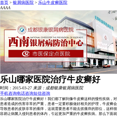
首页
>
银屑病医院
>
乐山牛皮癣医院
A
A
A
A
乐山哪家医院治疗牛皮癣好
时间：2015-03-27
来源：成都银康银屑病医院
手机咨询
电话咨询
短信咨询
乐山哪家医院治疗牛皮癣好！我们都了解到像牛皮癣这样的慢性疾病，对
患者造成的伤害非常的严重，患者一定要积极做好相关的护理，牛皮癣会
导致患者的皮肤非常的瘙痒，这就需要患者不能去抓瘙痒的部位，这样很
容易让病菌入侵到患者的体内，引起更加严重的牛皮癣疾病。那么下面就