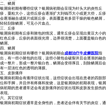
二、鳞屑
银屑病初期有哪些症状？银屑病初期会呈现为针头大的炎性丘
疹，粟粒大小，这些丘疹会逐渐扩大到钱币大小或更大些，丘疹
会逐渐融合成斑片或斑丘疹，表面覆盖有多层干燥的银色鳞屑，
轻轻刮除鳞屑，可见小片血点。
三、丘疹
银屑病初期有丘疹和脓包的情况，通常丘疹会呈现出黄豆大小的
红色丘疹，丘疹的表面很光滑，边界很清楚，上面覆盖银白色的
鳞屑。
四、鳞屑
银屑病初期症状有哪些？银屑病初期会
成都治疗牛皮癣医院
指
出，有一些小脓包的出现，这些小脓包会破裂并且会逐渐的融合
成一整片，形成一整片银白色，鳞屑会变得厚且，刮除鳞屑后会
有一层淡红色的透明的薄膜。
五、皮肤瘙痒
银屑病初期会有瘙痒症状出现，这些症状会出现在患者的四肢部
位和手脚，并且伴有疼痛和发烧，这是银屑病的初期表现，银屑
病初期的患者通常还会有皮肤瘙痒的症状出现和皮肤发生损伤的
表现。
六、其它症状
银屑病初期症状通常是全身性的，患者还会伴有关节的炎症，通