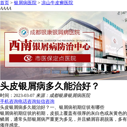
首页
>
银屑病医院
>
凉山牛皮癣医院
A
A
A
A
头皮银屑病多久能治好？
时间：2023-03-07
来源：成都银康银屑病医院
手机咨询
电话咨询
短信咨询
头皮银屑病多久能治好？一、银屑病初期症状有哪些
银屑病初期症状的初期，皮损上覆盖有很厚的灰白色或灰黄色的
鳞屑，通常头部银屑病严重更为多见，并且鳞屑容易脱落，多有
瘙痒感觉。