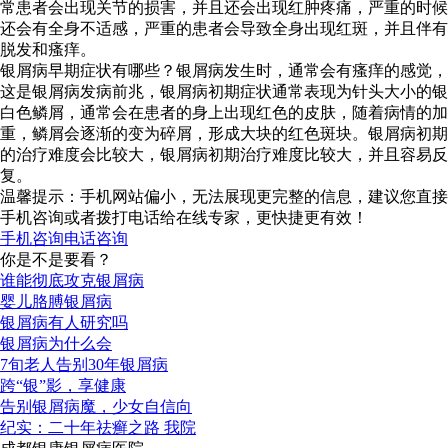
常患者会出现关节的损害，并且还会出现红肿疼痛，严重的时候
还会有全身不适感，严重的患者会导致全身出现红斑，并且伴有
脱发和瘙痒。
银屑病早期症状有哪些？银屑病发生时，通常会有瘙痒的感觉，
这是银屑病发病前兆，银屑病初期症状通常表现为针头大小的银
白色鳞屑，通常会在患者的身上出现红色的皮肤，随着病情的加
重，鳞屑会逐渐的变为碎屑，形成大块的红色斑块。银屑病初期
的治疗难度会比较大，银屑病初期治疗难度比较大，并且容易反
复。
温馨提示：手机网站偏小，无法展现更完整的信息，建议您直接
手机咨询或者拨打电话给在线专家，更快捷更有效！
手机咨询
电话咨询
你是不是要看？
谁能彻底攻克银屑病
婴儿胳膊银屑病
银屑病有人研究吗
银屑病为什么会
7旬老人告别30年银屑病
跨“银”影，享健康
告别银屑病魔，少女自信向
纪实：二十年祛癣之路 我院