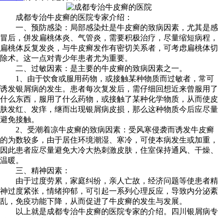
成都专治牛皮癣的医院专家介绍：
一、预防感染：局部感染灶是牛皮癣的致病因素，尤其是感
冒后，併发扁桃体炎、气管炎，需要积极治疗，尽量缩短病程，
扁桃体反复发炎，与牛皮癣发作有密切关系者，可考虑扁桃体切
除术。这一点对青少年患者尤为重要。
二、过敏因素：是主要的牛皮癣的致病因素之一。
1、由于饮食或服用药物，或接触某种物质而过敏者，常可
诱发银屑病的发生。患者每次复发后，需仔细回想近来曾服用了
什么东西，服用了什么药物，或接触了某种化学物质，从而使皮
肤发红、发痒，继而出现银屑病皮损，那么这种物质今后应尽量
避免接触。
2、受潮着凉牛皮癣的致病因素：受风寒侵袭而诱发牛皮癣
的为数较多，由于居住环境潮湿、寒冷，可使本病发生或加重，
因此患者应尽量避免大冷大热刺激皮肤，住室保持通风、干燥、
温暖。
三、精神因素：
由于过度劳累，家庭纠纷，亲人亡故，经济问题等使患者精
神过度紧张，情绪抑郁，可引起一系列心理反应，导致内分泌紊
乱，免疫功能下降，从而促进了牛皮癣的发生与发展。
以上就是成都专治牛皮癣的医院专家的介绍。四川银屑病专