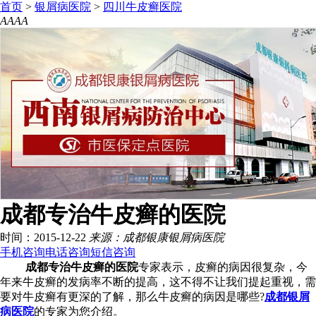
首页
>
银屑病医院
>
四川牛皮癣医院
A
A
A
A
成都专治牛皮癣的医院
时间：2015-12-22
来源：成都银康银屑病医院
手机咨询
电话咨询
短信咨询
成都专治牛皮癣的医院
专家表示，皮癣的病因很复杂，今
年来牛皮癣的发病率不断的提高，这不得不让我们提起重视，需
要对牛皮癣有更深的了解，那么牛皮癣的病因是哪些?
成都银屑
病医院
的专家为您介绍。