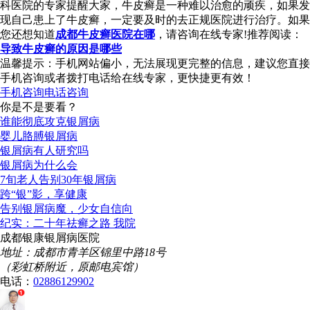
科医院的专家提醒大家，牛皮癣是一种难以治愈的顽疾，如果发
现自己患上了牛皮癣，一定要及时的去正规医院进行治疗。如果
您还想知道
成都牛皮癣医院在哪
，请咨询在线专家!推荐阅读：
导致牛皮癣的原因是哪些
温馨提示：手机网站偏小，无法展现更完整的信息，建议您直接
手机咨询或者拨打电话给在线专家，更快捷更有效！
手机咨询
电话咨询
你是不是要看？
谁能彻底攻克银屑病
婴儿胳膊银屑病
银屑病有人研究吗
银屑病为什么会
7旬老人告别30年银屑病
跨“银”影，享健康
告别银屑病魔，少女自信向
纪实：二十年祛癣之路 我院
成都银康银屑病医院
地址：成都市青羊区锦里中路18号
（彩虹桥附近，原邮电宾馆）
电话：
02886129902