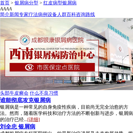
首页
>
银屑病分型
>
红皮病型银屑病
A
A
A
A
简介
新闻
专家
疗法
病例
设备
人群
百科
咨询
路线
头部牛皮癣会
什么不良习惯
谁能彻底攻克银屑病
银屑病是一种常见的自身免疫性疾病，目前尚无完全治愈的方
法。然而，随着医学科技和治疗方法的不断创新与进步，银屑病
的治疗已经...
[详细]
刘全忠 银屑病