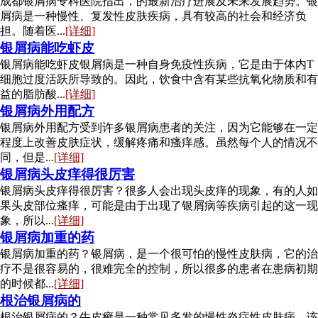
成都银屑病专科医院指出，的最新治疗进展及未来发展趋势。银
屑病是一种慢性、复发性皮肤疾病，具有较高的社会和经济负
担。随着医...
[详细]
银屑病能吃虾皮
银屑病能吃虾皮银屑病是一种自身免疫性疾病，它是由于体内T
细胞过度活跃所导致的。因此，饮食中含有某些抗氧化物质和有
益的脂肪酸...
[详细]
银屑病外用配方
银屑病外用配方受到许多银屑病患者的关注，因为它能够在一定
程度上改善皮肤症状，缓解疼痛和瘙痒感。虽然每个人的情况不
同，但是...
[详细]
银屑病头皮痒得很厉害
银屑病头皮痒得很厉害？很多人会出现头皮痒的现象，有的人如
果头皮部位瘙痒，可能是由于出现了银屑病等疾病引起的这一现
象，所以...
[详细]
银屑病加重的药
银屑病加重的药？银屑病，是一个很可怕的慢性皮肤病，它的治
疗不是很容易的，很难完全的控制，所以很多的患者在患病初期
的时候都...
[详细]
根治银屑病的
根治银屑病的？牛皮癣是一种常见多发的慢性炎症性皮肤病。该