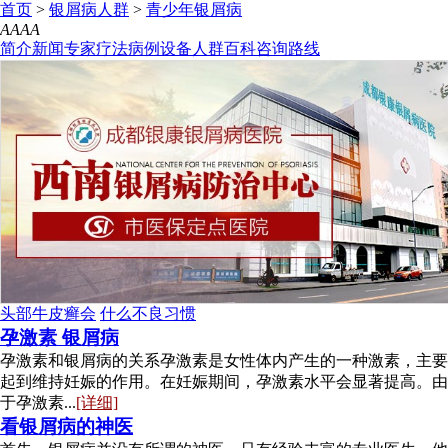
首页
>
银屑病人群
>
青少年银屑病
A
A
A
A
简介
新闻
专家
疗法
病例
设备
人群
百科
咨询
路线
头部牛皮癣会
什么不良习惯
孕激素 银屑病
孕激素和银屑病的关系孕激素是女性体内产生的一种激素，主要
起到维持妊娠的作用。在妊娠期间，孕激素水平会显著提高。由
于孕激素...
[详细]
看银屑病的神医