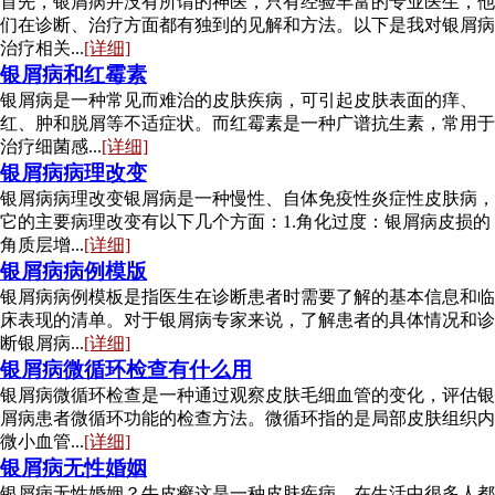
首先，银屑病并没有所谓的神医，只有经验丰富的专业医生，他
们在诊断、治疗方面都有独到的见解和方法。以下是我对银屑病
治疗相关...
[详细]
银屑病和红霉素
银屑病是一种常见而难治的皮肤疾病，可引起皮肤表面的痒、
红、肿和脱屑等不适症状。而红霉素是一种广谱抗生素，常用于
治疗细菌感...
[详细]
银屑病病理改变
银屑病病理改变银屑病是一种慢性、自体免疫性炎症性皮肤病，
它的主要病理改变有以下几个方面：1.角化过度：银屑病皮损的
角质层增...
[详细]
银屑病病例模版
银屑病病例模板是指医生在诊断患者时需要了解的基本信息和临
床表现的清单。对于银屑病专家来说，了解患者的具体情况和诊
断银屑病...
[详细]
银屑病微循环检查有什么用
银屑病微循环检查是一种通过观察皮肤毛细血管的变化，评估银
屑病患者微循环功能的检查方法。微循环指的是局部皮肤组织内
微小血管...
[详细]
银屑病无性婚姻
银屑病无性婚姻？牛皮癣这是一种皮肤疾病，在生活中很多人都