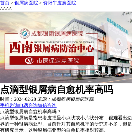
首页
>
银屑病医院
>
资阳牛皮癣医院
A
A
A
A
点滴型银屑病自愈机率高吗
时间：2024-02-28
来源：成都银康银屑病医院
手机咨询
电话咨询
短信咨询
点滴型银屑病自愈机率高吗？
点滴型银屑病是指患者皮损呈小点状或小片状分布，很难看出边
界的一种银屑病亚型。目前针对其自愈机率的研究并不多，但是
有研究显示，这种银屑病亚型的自愈机率相对较高。