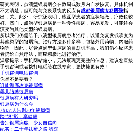
研究表明，点滴型银屑病会在数周或数月内自发恢复。具体机制
不太清楚，但可能与免疫系统的反应有
成都银屑病专科医院
指
出，关。此外，研究还表明，该亚型患者的症状轻微，疗效也较
好。然而，点滴型银屑病是一种慢性疾病，容易复发，可能还会
演变为其他类型的银屑病。
所以我们仍需给予点滴型银屑病患者治疗，以避免复发或演变为
其他类型的银屑病。治疗方法多种多样，包括外用药物、内服药
物等。因此，尽管点滴型银屑病的自愈机率高，我们仍不应将患
者扔给自然疗法，而应积极地进行治疗。
温馨提示：手机网站偏小，无法展现更完整的信息，建议您直接
手机咨询或者拨打电话给在线专家，更快捷更有效！
手机咨询
电话咨询
你是不是要看？
谁能彻底攻克银屑病
婴儿胳膊银屑病
银屑病有人研究吗
银屑病为什么会
7旬老人告别30年银屑病
跨“银”影，享健康
告别银屑病魔，少女自信向
纪实：二十年祛癣之路 我院