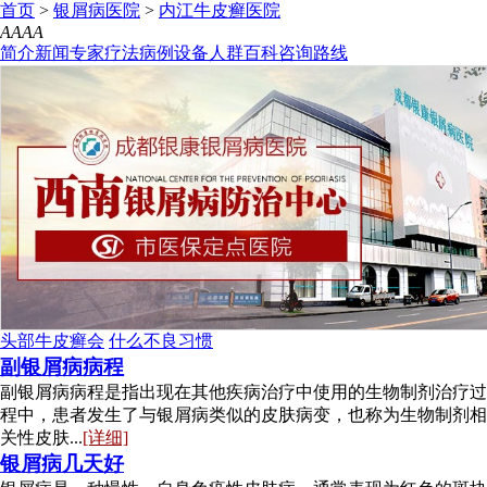
首页
>
银屑病医院
>
内江牛皮癣医院
A
A
A
A
简介
新闻
专家
疗法
病例
设备
人群
百科
咨询
路线
头部牛皮癣会
什么不良习惯
副银屑病病程
副银屑病病程是指出现在其他疾病治疗中使用的生物制剂治疗过
程中，患者发生了与银屑病类似的皮肤病变，也称为生物制剂相
关性皮肤...
[详细]
银屑病几天好