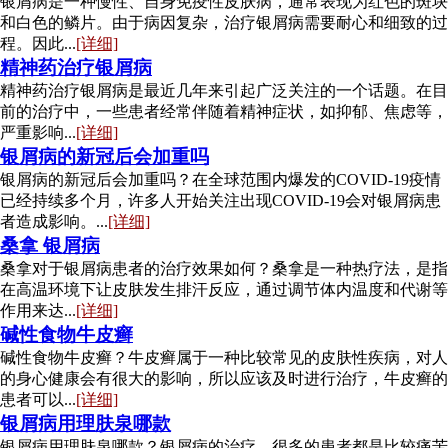
银屑病是一种慢性、自身免疫性皮肤病，通常表现为红色的斑块
和白色的鳞片。由于病因复杂，治疗银屑病需要耐心和细致的过
程。因此...
[详细]
精神药治疗银屑病
精神药治疗银屑病是最近几年来引起广泛关注的一个话题。在目
前的治疗中，一些患者经常伴随着精神症状，如抑郁、焦虑等，
严重影响...
[详细]
银屑病的新冠后会加重吗
银屑病的新冠后会加重吗？在全球范围内爆发的COVID-19疫情
已经持续多个月，许多人开始关注出现COVID-19会对银屑病患
者造成影响。...
[详细]
桑拿 银屑病
桑拿对于银屑病患者的治疗效果如何？桑拿是一种热疗法，是指
在高温环境下让皮肤发生排汗反应，通过调节体内温度和代谢等
作用来达...
[详细]
碱性食物牛皮癣
碱性食物牛皮癣？牛皮癣属于一种比较常见的皮肤性疾病，对人
的身心健康会有很大的影响，所以应该及时进行治疗，牛皮癣的
患者可以...
[详细]
银屑病用理肤泉哪款
银屑病用理肤泉哪款？银屑病的治疗，很多的患者都是比较痛苦