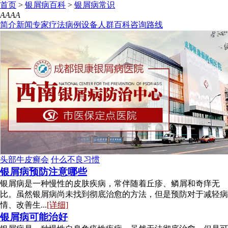
首页
>
银屑病百科
>
银屑病常识
A
A
A
A
简介
新闻
专家
疗法
病例
设备
人群
百科
咨询
路线
头部牛皮癣会
什么不良习惯
银屑病预防注意哪些
银屑病是一种慢性的皮肤疾病，常伴随着丘疹、鳞屑和奇痒无
比。虽然银屑病尚未找到彻底治愈的方法，但是预防对于减轻病
情、改善生...
[详细]
银屑病可能治好