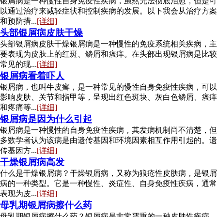
银屑病是一种慢性自身免疫性疾病，虽然无法彻底治愈，但是可
以通过治疗来减轻症状和控制疾病的发展。以下我会从治疗方案
和预防措...
[详细]
头部银屑病皮肤干燥
头部银屑病皮肤干燥银屑病是一种慢性的免疫系统相关疾病，主
要表现为皮肤上的红斑、鳞屑和瘙痒。在头部出现银屑病是比较
常见的现...
[详细]
银屑病看着吓人
银屑病，也叫牛皮癣，是一种常见的慢性自身免疫性疾病，可以
影响皮肤、关节和指甲等，呈现出红色斑块、灰白色鳞屑、瘙痒
和疼痛等...
[详细]
银屑病是因为什么引起
银屑病是一种慢性的自身免疫性疾病，其发病机制尚不清楚，但
多数学者认为该病是由遗传基因和环境因素相互作用引起的。遗
传基因方...
[详细]
干燥银屑病高发
什么是干燥银屑病？干燥银屑病，又称为狼疮性皮肤病，是银屑
病的一种类型。它是一种慢性、炎症性、自身免疫性疾病，通常
表现为皮...
[详细]
母乳期银屑病擦什么药
母乳期银屑病擦什么药？银屑病是非常严重的一种皮肤性疾病，