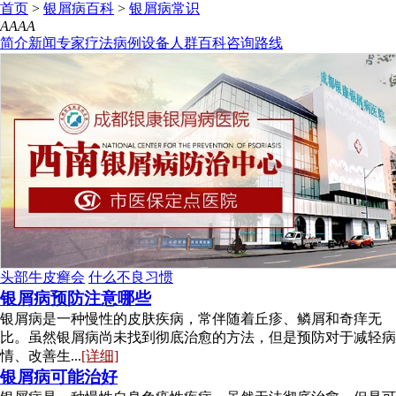
首页
>
银屑病百科
>
银屑病常识
A
A
A
A
简介
新闻
专家
疗法
病例
设备
人群
百科
咨询
路线
头部牛皮癣会
什么不良习惯
银屑病预防注意哪些
银屑病是一种慢性的皮肤疾病，常伴随着丘疹、鳞屑和奇痒无
比。虽然银屑病尚未找到彻底治愈的方法，但是预防对于减轻病
情、改善生...
[详细]
银屑病可能治好