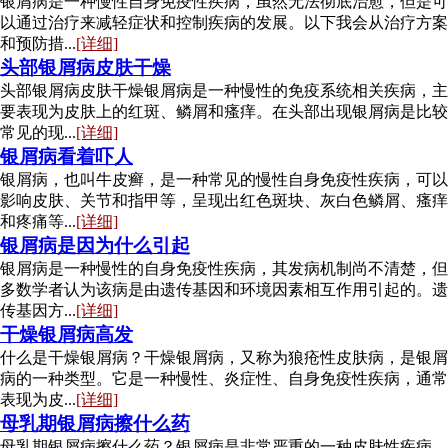
银屑病是一种慢性自身免疫性疾病，虽然无法彻底治愈，但是可
以通过治疗来减轻症状和控制疾病的发展。以下我会从治疗方案
和预防措...
[详细]
头部银屑病皮肤干燥
头部银屑病皮肤干燥银屑病是一种慢性的免疫系统相关疾病，主
要表现为皮肤上的红斑、鳞屑和瘙痒。在头部出现银屑病是比较
常见的现...
[详细]
银屑病看着吓人
银屑病，也叫牛皮癣，是一种常见的慢性自身免疫性疾病，可以
影响皮肤、关节和指甲等，呈现出红色斑块、灰白色鳞屑、瘙痒
和疼痛等...
[详细]
银屑病是因为什么引起
银屑病是一种慢性的自身免疫性疾病，其发病机制尚不清楚，但
多数学者认为该病是由遗传基因和环境因素相互作用引起的。遗
传基因方...
[详细]
干燥银屑病高发
什么是干燥银屑病？干燥银屑病，又称为狼疮性皮肤病，是银屑
病的一种类型。它是一种慢性、炎症性、自身免疫性疾病，通常
表现为皮...
[详细]
母乳期银屑病擦什么药
母乳期银屑病擦什么药？银屑病是非常严重的一种皮肤性疾病，