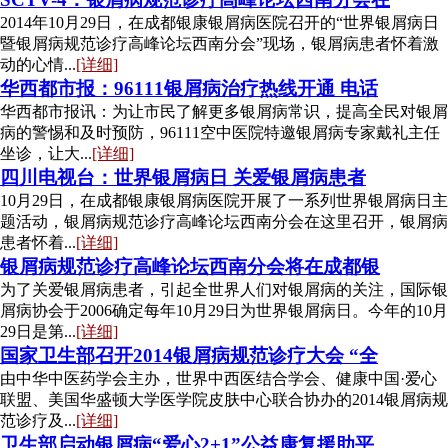
2014年10月29日，在成都银康银屑病医院召开的“世界银屑病日
暨银屑病规范诊疗高峰论坛西南分会”现场，银屑病患者怀着激
动的心情...
[详细]
华西都市报：96111银屑病治疗热线开通 电话
华西都市报讯：为让市民了解更多银屑病常识，提高全民对银屑
病的警惕和及时预防，96111空中医院特邀银屑病专家戴礼主任
坐诊，让大...
[详细]
四川电视台：世界银屑病日 关爱银屑病患者
10月29日，在成都银康银屑病医院开展了一系列世界银屑病日主
题活动，银屑病规范诊疗高峰论坛西南分会在这里召开，银屑病
患者怀着...
[详细]
银屑病规范诊疗高峰论坛西南分会将在成都银
为了关爱银屑病患者，引起全世界人们对银屑病的关注，国际银
屑病协会于2006确定每年10月29日为世界银屑病日。今年的10月
29日是第...
[详细]
国家卫生部召开2014银屑病规范诊疗大会 “全
由中华中医药学会主办，世界中西医结合学会、健康中国·爱心
联盟、美国华盛顿大学医学院皮肤中心联合协办的2014银屑病规
范诊疗及...
[详细]
卫生部启动银屑病“爱心2+1”公益康复援助平