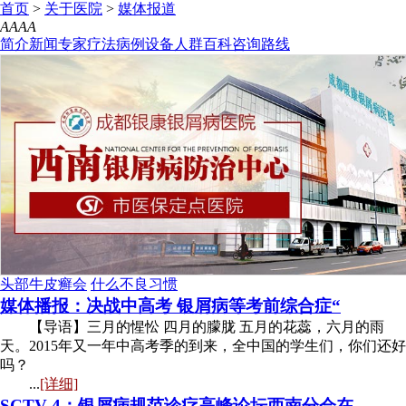
首页
>
关于医院
>
媒体报道
A
A
A
A
简介
新闻
专家
疗法
病例
设备
人群
百科
咨询
路线
头部牛皮癣会
什么不良习惯
媒体播报：决战中高考 银屑病等考前综合症“
【导语】三月的惺忪 四月的朦胧 五月的花蕊，六月的雨
天。2015年又一年中高考季的到来，全中国的学生们，你们还好
吗？
...
[详细]
SCTV-4：银屑病规范诊疗高峰论坛西南分会在