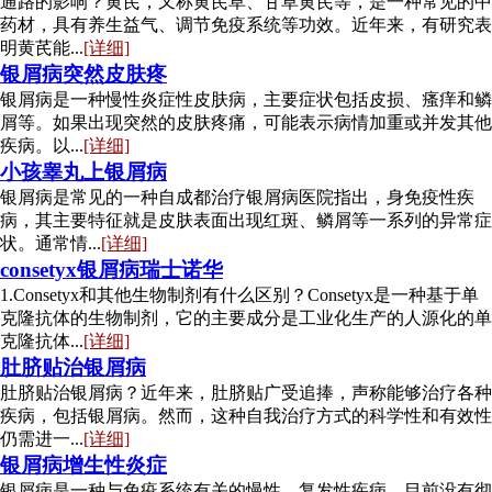
通路的影响？黄芪，又称黄芪草、甘草黄芪等，是一种常见的中
药材，具有养生益气、调节免疫系统等功效。近年来，有研究表
明黄芪能...
[详细]
银屑病突然皮肤疼
银屑病是一种慢性炎症性皮肤病，主要症状包括皮损、瘙痒和鳞
屑等。如果出现突然的皮肤疼痛，可能表示病情加重或并发其他
疾病。以...
[详细]
小孩睾丸上银屑病
银屑病是常见的一种自成都治疗银屑病医院指出，身免疫性疾
病，其主要特征就是皮肤表面出现红斑、鳞屑等一系列的异常症
状。通常情...
[详细]
consetyx银屑病瑞士诺华
1.Consetyx和其他生物制剂有什么区别？Consetyx是一种基于单
克隆抗体的生物制剂，它的主要成分是工业化生产的人源化的单
克隆抗体...
[详细]
肚脐贴治银屑病
肚脐贴治银屑病？近年来，肚脐贴广受追捧，声称能够治疗各种
疾病，包括银屑病。然而，这种自我治疗方式的科学性和有效性
仍需进一...
[详细]
银屑病增生性炎症
银屑病是一种与免疫系统有关的慢性、复发性疾病，目前没有彻