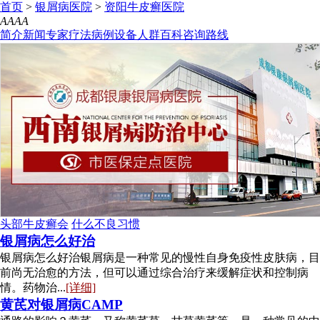
首页
>
银屑病医院
>
资阳牛皮癣医院
A
A
A
A
简介
新闻
专家
疗法
病例
设备
人群
百科
咨询
路线
头部牛皮癣会
什么不良习惯
银屑病怎么好治
银屑病怎么好治银屑病是一种常见的慢性自身免疫性皮肤病，目
前尚无治愈的方法，但可以通过综合治疗来缓解症状和控制病
情。药物治...
[详细]
黄芪对银屑病CAMP