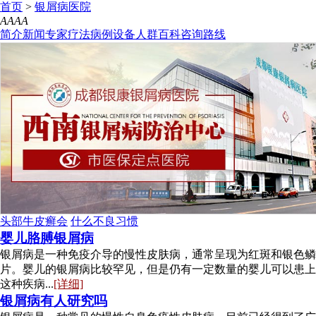
首页
>
银屑病医院
A
A
A
A
简介
新闻
专家
疗法
病例
设备
人群
百科
咨询
路线
头部牛皮癣会
什么不良习惯
婴儿胳膊银屑病
银屑病是一种免疫介导的慢性皮肤病，通常呈现为红斑和银色鳞
片。婴儿的银屑病比较罕见，但是仍有一定数量的婴儿可以患上
这种疾病...
[详细]
银屑病有人研究吗