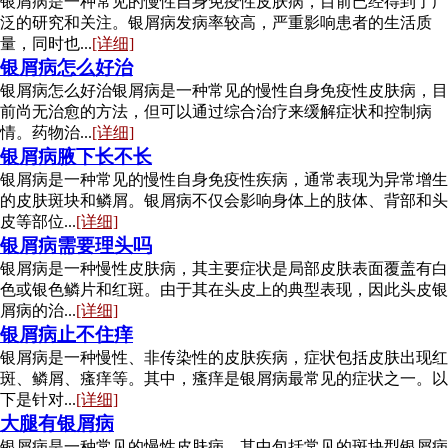
银屑病是一种常见的慢性自身免疫性皮肤病，目前已经得到了广
泛的研究和关注。银屑病发病率较高，严重影响患者的生活质
量，同时也...
[详细]
银屑病怎么好治
银屑病怎么好治银屑病是一种常见的慢性自身免疫性皮肤病，目
前尚无治愈的方法，但可以通过综合治疗来缓解症状和控制病
情。药物治...
[详细]
银屑病腋下长不长
银屑病是一种常见的慢性自身免疫性疾病，通常表现为异常增生
的皮肤斑块和鳞屑。银屑病不仅会影响身体上的肢体、背部和头
皮等部位...
[详细]
银屑病需要理头吗
银屑病是一种慢性皮肤病，其主要症状是局部皮肤表面覆盖有白
色或银色鳞片和红斑。由于其在头皮上的典型表现，因此头皮银
屑病的治...
[详细]
银屑病止不住痒
银屑病是一种慢性、非传染性的皮肤疾病，症状包括皮肤出现红
斑、鳞屑、瘙痒等。其中，瘙痒是银屑病最常见的症状之一。以
下是针对...
[详细]
大腿有银屑病
银屑病是一种常见的慢性皮肤病，其中包括常见的斑块型银屑病